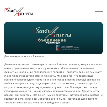
Муром ждет!
До семинара осталось 2 недели
До начала четвертого семинара осталось 2 недели. Кажется, что уже все ясно
и нам – преподавателям, и вам – участникам. И все равно есть волнение.
Лично у меня волнение определенного свойства – приедете ли вы на семинар?
И все ли преподаватели смогут приехать? Мне кажется, что такого рода
волнение сопровождает любое начинание, основанное на свободе выбора, на
любви и интересе к делу, на доверии. И это замечательно, что несмотря на
государственную поддержку в данном случае (грант Президентского фонда
культурных инициатив), мы не уповаем исключительно на нее. Дескать, есть
деньги – мы работаем. Нет денег – мы не работаем. Настоящее дело никогда не
зависит от дела, какого бы масштаба оно не было. Настоящее дело зависит
только от желания тех, кто в нем свободно участвует.