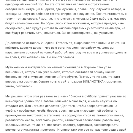
однородный женский хор. Но эта статистика является и отражением
сегодняшней ситуации в церкви, где мужчины, слава Богу, служат в алтаре, а
женщины несут на себе все тяготы клиросного служения. Так что готовьтесь к
тому, что наш сводный хор, т.е. инструмент, с которым будут работать мастера,
будет неполноценным. Но обращаюсь к тем мужчинам, которые приедут, – не
смущайтесь, вас будут учитывать как полноправных участников семинара, на
вас будут рассчитывать, опираться. Вы не растворитесь, вы украсите.
До семинара осталось 2 недели. Готовимся, скоро появятся ноты на сайте, но
поймите, дорогие друзья, что всю организационную работу мы делаем
параллельно со своей основной работой, поэтому не все мы успеваем сделать
во время, как хотелось бы. Но мы стараемся.
Музыкальным материалом нынешнего семинара в Муроме станут те
песнопения, которые вы уже знаете, которые составляли основу наших
богослужений в Муроме, Москве и Петербурге. Поэтому те из вас, кто едет
впервые на семинар, берите ноты с сайта (раздел БИБЛИОТЕКА), смотрите,
учите, готовьтесь.
Мы решили, что в этот раз вместе с нами 10 июня в субботу примет участие во
всенощном бдении хор Благовещенского монастыря, и часть службы мы
отдадим им. Для чего это делается? Для того, чтобы сосредоточиться на
учебных проблемах, чтобы беречь время не для лихорадочной работы по
прохождению текстового материала, а сосредоточиться на технологии пения,
регентского жеста, вокальной работы, стилистики песнопений, работы над
хоровыми элементами, т.е. постигать красоту, гармонию, закономерности
церковного искусства и ремесла. И опять-таки это все направлено ради вашей