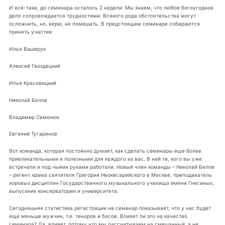
И все-таки, до семинара осталось 2 недели. Мы знаем, что любое богоугодное
дело сопровождается трудностями. Всякого рода обстоятельства могут
осложнить, но, верю, не помешать. В предстоящем семинаре собираются
принять участие:
Илья Вашерук
Алексей Гвоздецкий
Илья Красовицкий
Николай Белов
Владимир Семенюк
Евгений Тугаринов
Вот команда, которая постоянно думает, как сделать семинары еще более
привлекательными и полезными для каждого из вас. В ней те, кого вы уже
встречали и под чьими руками работали. Новый член команды – Николай Белов
– регент храма святителя Григория Неокесарийского в Москве, преподаватель
хоровых дисциплин Государственного музыкального училища имени Гнесиных,
выпускник консерватории и университета.
Сегодняшняя статистика регистрации на семинар показывает, что у нас будет
еще меньше мужчин, т.е. теноров и басов. Влияет ли это на качество
семинара? Да, влияет, потому что мы рассчитываем на смешанный, а не