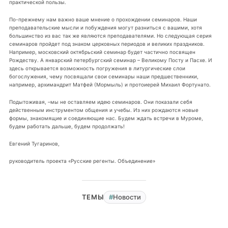
практической пользы.
По-прежнему нам важно ваше мнение о прохождении семинаров. Наши
преподавательские мысли и побуждения могут разниться с вашими, хотя
большинство из вас так же являются преподавателями. Но следующая серия
семинаров пройдет под знаком церковных периодов и великих праздников.
Например, московский октябрьский семинар будет частично посвящен
Рождеству. А январский петербургский семинар – Великому Посту и Пасхе. И
здесь открывается возможность погружения в литургические слои
богослужения, чему посвящали свои семинары наши предшественники,
например, архимандрит Матфей (Мормыль) и протоиерей Михаил Фортунато.
Подытоживая, –мы не оставляем идею семинаров. Они показали себя
действенным инструментом общения и учебы. Из них рождаются новые
формы, знакомящие и соединяющие нас. Будем ждать встречи в Муроме,
будем работать дальше, будем продолжать!
Евгений Тугаринов,
руководитель проекта «Русские регенты. Объединение»
Новости
ТЕМЫ