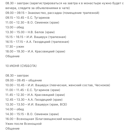
08.30 – завтрак (зарегистрироваться на завтра к в монастыре нужно будет с
вечера, следите за объявлениями в чате)
09.00 – 09.15 – Знакомство, рассадка (помещение трапезной)
09.15 – 10.45 – Е.С. Тугаринов
11.00 – 12.30 – В.О. Семенюк (храм)
13.00 – обед
13.30 – 15.00 – Н.В. Белов (храм)
15.15 – 16.15 – И.И. Вашерук (трапезная)
16.15 – 17.15 – А.А. Гвоздецкий (трапезная)
17.30 – ужин
18.00 – 19.30 – И.А. Красовицкий (храм)
Общение
10 ИЮНЯ (СУББОТА)
08.30 – завтрак
09.00 – 09.45 – общение
10.00 – 10.45 – И.И. Вашерук (певческая, женский состав, Чесноков)
11.00 – 11.45 – Е.С. Тугаринов (храм)
11.45 – 12.30 – И.А. Красовицкий (храм)
12.45 – 13.30 – А.А. Гвоздецкий (храм)
13.30 – 13.50 – И.И. Вашерук (храм, ВСЕ)
14.00 – обед
14.30 – 15.15 – В.О. Семенюк (храм)
16.00 – Всенощная (Благовещенский монастырь)
Ужин после Всенощной
Общение