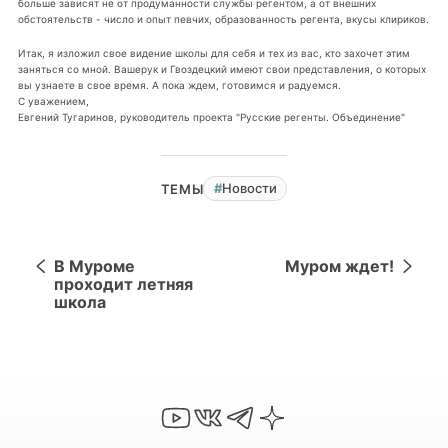
больше зависят не от продуманности службы регентом, а от внешних
обстоятельств - число и опыт певчих, образованность регента, вкусы клириков.
Итак, я изложил свое видение школы для себя и тех из вас, кто захочет этим
заняться со мной. Вашерук и Гвоздецкий имеют свои представления, о которых
вы узнаете в свое время. А пока ждем, готовимся и радуемся.
С уважением,
Евгений Тугаринов, руководитель проекта "Русские регенты. Объединение"
Новости
ТЕМЫ
В Муроме
Муром ждет!
проходит летняя
школа