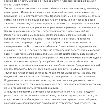
Говорю это от себя. Возможно Илья Вашерук и Алексей Гвоздецкий думают
иначе. Скоро увидим.
Так вот, думая о том, чем мы с вами займемся на школе, я нахожу, что между
нами тремя - Ильей, Алексеем и мною есть любопытное разделение сфер.
Каждый из нас не повторяет другого. Определенно, мы все уникальны, даже в
самом приземленном смысле слова. Скажу о себе. Мне интереснее всего
заняться руками тех, кто будет управлять пением, т.е. попробовать исключить
пояснения словесные, поручив непосредственное руководство пением жесту.
Заняться регентским жестом и работать при этом в малых ансамблях.
Известно, как много мы говорим, как много хотим и можем сказать, но в
процессе службы это не нужно и невозможно. Значит роль проводника,
комментатора переходит к рукам, что требует от них ясности, точности,
своевременности. Вот этим мы и займемся. Оптимально - создадим малые
ансамбли - по 1, 2, 3 певца в партии, не отягощая и не перегружая смысловую
задачу. Работая в малых ансамблях, мы имеем вызможность дать каждому
участнику попробовать себя в роли регента. Это важно и именно в этом задача
школы. На каком материале будем работать? На гласовом обиходе и том
материале, который предлагается мною на общие спевки: Предначинательный
псалом Фортунато, Блажен муж (киевский), Хвалите Ионафана, Ектеньи
Трубачева, Славословие обиходное, Херувимская Львовского. Над этим мы
будем работать на семинаре. Почему бы не поработать над этим в школе?
Подумаем и поговорим о жесте читка, распева, вершин, динамики, темпа,
штриха, вокала и т.д. Вы увидите, как много есть нюансов и оттенков жеста, как
на многое должна быть натренирована рука.
А попутно поговорим о стилевых особенностях служб, что ныне находится
разве что в мечтах церковных меломанов, т.е. наши службы, как правило, не
представляют из себя единого стилистического материала. Наши соборные,
монастырские или приходские службы мало отличаются друг от друга. Они