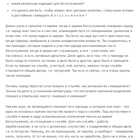
какой репертуар подходит для богослужения?
что делать регенту, чтобы клирос был центром молитвы, созвучным алтарю
и достойным совершать Б о г у с л у ж е н и е ?
Давно ушло в прошлое то время, когда в церкви богослужение совершал народ,
т.е. народ знал тексты и сам пел, взаимодействуя со священником, дьяконом и
всем тем, что происходило в церкви. Так было на заре русского христианства,
когда Церковь пребывала в своем младенческом возрасте. Так сохранялось в
тех приходах, которые видели в участии народа неотъемлемую часть
богослужения, когда в храме нет слушающих, а все – участники, нет
пассивных, а есть активные делатели. Дело здесь не в том, что у прихода не
было средств платить за пение, а дело было в другом, дело было в принципе.
Если ты пришел на службу, участвуй, пой, молись, именно тогда служба
становится общим делом, т.е. литургией. Так есть и сейчас, но в очень малом
числе приходов.
Почему народ перестал участвовать в службе, как активный ее совершитель?
Только ли дело в усложнении репертуара, что послужило причиной выделения
поющих в отдельную «касту» знающих и умеющих?
Певчие хора, не являющиеся членами того прихода, в котором они поют – это
одна из основных причин неучастия правого хора в службе. Под неучастием в
службе я имею в виду всевозможные отвлечения певчих во время
богослужения, их отношение к службе. Для них служба – работа,
зарабатывание, а не путь к духовному соучастию, к соединению в общем деле,
т.е. в литургии. Наконец, это не приношение, не жертва, а наоборот – намерение
взять, получить. И тут не важно, что это часть их заработка. Дело не в этом, а в