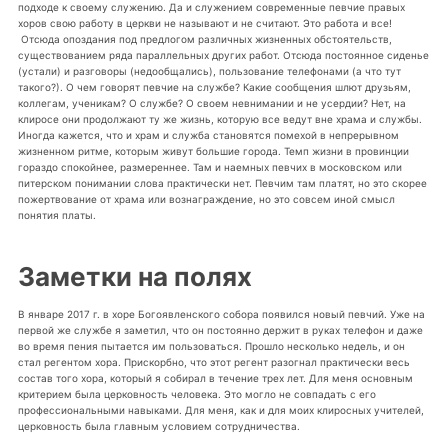
подходе к своему служению. Да и служением современные певчие правых
хоров свою работу в церкви не называют и не считают. Это работа и все!
Отсюда опоздания под предлогом различных жизненных обстоятельств,
существованием ряда параллельных других работ. Отсюда постоянное сиденье
(устали) и разговоры (недообщались), пользование телефонами (а что тут
такого?). О чем говорят певчие на службе? Какие сообщения шлют друзьям,
коллегам, ученикам? О службе? О своем невнимании и не усердии? Нет, на
клиросе они продолжают ту же жизнь, которую все ведут вне храма и службы.
Иногда кажется, что и храм и служба становятся помехой в непрерывном
жизненном ритме, которым живут большие города. Темп жизни в провинции
гораздо спокойнее, размереннее. Там и наемных певчих в московском или
питерском понимании слова практически нет. Певчим там платят, но это скорее
пожертвование от храма или вознаграждение, но это совсем иной смысл
понятия платы.
Заметки на полях
В январе 2017 г. в хоре Богоявленского собора появился новый певчий. Уже на
первой же службе я заметил, что он постоянно держит в руках телефон и даже
во время пения пытается им пользоваться. Прошло несколько недель, и он
стал регентом хора. Прискорбно, что этот регент разогнал практически весь
состав того хора, который я собирал в течение трех лет. Для меня основным
критерием была церковность человека. Это могло не совпадать с его
профессиональными навыками. Для меня, как и для моих клиросных учителей,
церковность была главным условием сотрудничества.