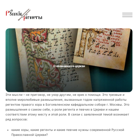
О наемниках в церкви
Эти мысли – не приговор, не укор другим, не крик о помощи. Это трезвые и
вполне миролюбивые размышления, вызванные годом напряженной работы
регентом правого хора в Богоявленском кафедральном соборе г. Москвы. Это
размышления о самом себе, о роли регента и певчих в Церкви и нашем
соответствии этому месту и этой роли. В связи с заявленной темой возникает
ряд вопросов:
какие хоры, какие регенты и какие певчие нужны современной Русской
Православной Церкви?