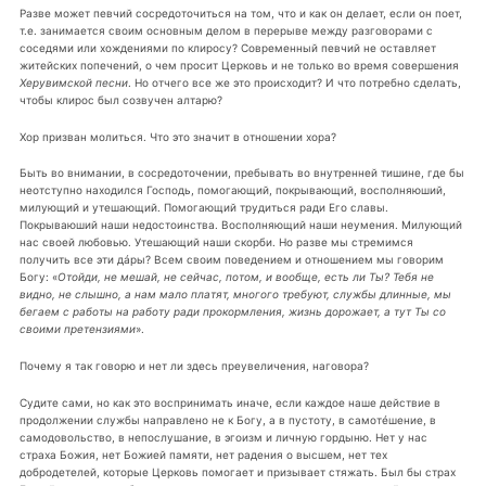
Разве может певчий сосредоточиться на том, что и как он делает, если он поет,
т.е. занимается своим основным делом в перерыве между разговорами с
соседями или хождениями по клиросу? Современный певчий не оставляет
житейских попечений, о чем просит Церковь и не только во время совершения
Херувимской песни
. Но отчего все же это происходит? И что потребно сделать,
чтобы клирос был созвучен алтарю?
Хор призван молиться. Что это значит в отношении хора?
Быть во внимании, в сосредоточении, пребывать во внутренней тишине, где бы
неотступно находился Господь, помогающий, покрывающий, восполняюший,
милующий и утешающий. Помогающий трудиться ради Его славы.
Покрываюший наши недостоинства. Восполняющий наши неумения. Милующий
нас своей любовью. Утешающий наши скорби. Но разве мы стремимся
получить все эти дáры? Всем своим поведением и отношением мы говорим
Богу: «
Отойди, не мешай, не сейчас, потом, и вообще, есть ли Ты? Тебя не
видно, не слышно, а нам мало платят, многого требуют, службы длинные, мы
бегаем с работы на работу ради прокормления, жизнь дорожает, а тут Ты со
своими претензиями
».
Почему я так говорю и нет ли здесь преувеличения, наговора?
Судите сами, но как это воспринимать иначе, если каждое наше действие в
продолжении службы направлено не к Богу, а в пустоту, в самотéшение, в
самодовольство, в непослушание, в эгоизм и личную гордыню. Нет у нас
страха Божия, нет Божией памяти, нет радения о высшем, нет тех
добродетелей, которые Церковь помогает и призывает стяжать. Был бы страх