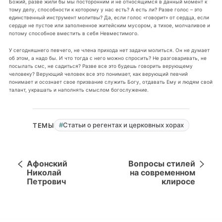
Божий, разве жили бы мы посторонним и не относящимся в данный момент к
тому делу, способности к которому у нас есть? А есть ли? Разве голос – это
единственный инструмент молитвы? Да, если голос «говорит» от сердца, если
сердце не пустое или заполненное житейским мусором, а тихое, молчаливое и
потому способное вместить в себя Невместимого.
У сегодняшнего певчего, не члена прихода нет задачи молиться. Он не думает
об этом, а надо бы. И что тогда с него можно спросить? Не разговаривать, не
посылать смс, не садиться? Разве все это будешь говорить верующему
человеку? Верующий человек все это понимает, как верующий певчий
понимает и осознает свое призвание служить Богу, отдавать Ему и людям свой
талант, украшать и наполнять смыслом богослужение.
Статьи о регентах и церковных хорах
ТЕМЫ
Афонский
Вопросы стилей
Николай
на современном
Петрович
клиросе