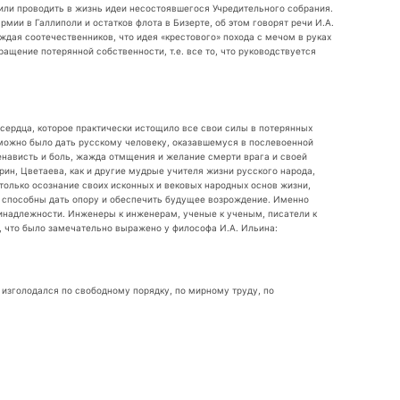
 или проводить в жизнь идеи несостоявшегося Учредительного собрания.
ии в Галлиполи и остатков флота в Бизерте, об этом говорят речи И.А.
дая соотечественников, что идея «крестового» похода с мечом в руках
щение потерянной собственности, т.е. все то, что руководствуется
 сердца, которое практически истощило все свои силы в потерянных
зможно было дать русскому человеку, оказавшемуся в послевоенной
енависть и боль, жажда отмщения и желание смерти врага и своей
рин, Цветаева, как и другие мудрые учителя жизни русского народа,
 только осознание своих исконных и вековых народных основ жизни,
ы, способны дать опору и обеспечить будущее возрождение. Именно
ринадлежности. Инженеры к инженерам, ученые к ученым, писатели к
о, что было замечательно выражено у философа И.А. Ильина:
 изголодался по свободному порядку, по мирному труду, по