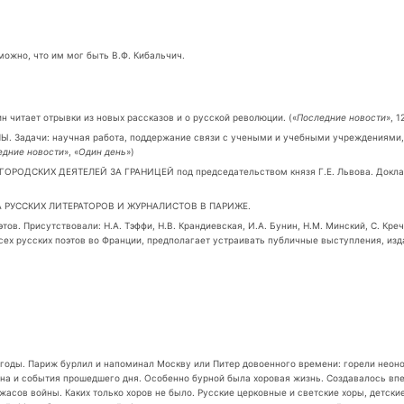
можно, что им мог быть В.Ф. Кибальчич.
нин читает отрывки из новых рассказов и о русской революции. («
Последние новости
», 1
. Задачи: научная работа, поддержание связи с учеными и учебными учреждениями,
едние новости
», «
Один день
»)
ОРОДСКИХ ДЕЯТЕЛЕЙ ЗА ГРАНИЦЕЙ под председательством князя Г.Е. Львова. Докладчик
ОЮЗА РУССКИХ ЛИТЕРАТОРОВ И ЖУРНАЛИСТОВ В ПАРИЖЕ.
в. Присутствовали: Н.А. Тэффи, Н.В. Крандиевская, И.А. Бунин, Н.М. Минский, С. Кре
сех русских поэтов во Франции, предполагает устраивать публичные выступления, издан
е годы. Париж бурлил и напоминал Москву или Питер довоенного времени: горели нео
а и события прошедшего дня. Особенно бурной была хоровая жизнь. Создавалось впеч
жасов войны. Каких только хоров не было. Русские церковные и светские хоры, детски