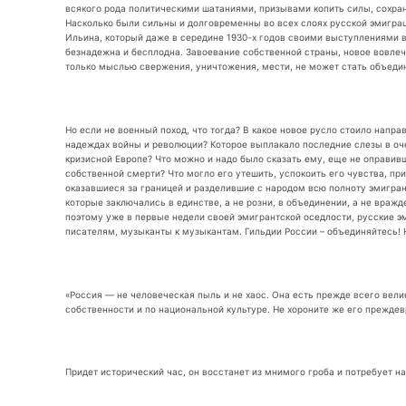
всякого рода политическими шатаниями, призывами копить силы, сохрани
Насколько были сильны и долговременны во всех слоях русской эмиграци
Ильина, который даже в середине 1930-х годов своими выступлениями в
безнадежна и бесплодна. Завоевание собственной страны, новое вовлеч
только мыслью свержения, уничтожения, мести, не может стать объеди
Но если не военный поход, что тогда? В какое новое русло стоило напр
надеждах войны и революции? Которое выплакало последние слезы в оч
кризисной Европе? Что можно и надо было сказать ему, еще не оправив
собственной смерти? Что могло его утешить, успокоить его чувства, пр
оказавшиеся за границей и разделившие с народом всю полноту эмигрант
которые заключались в единстве, а не розни, в объединении, а не враж
поэтому уже в первые недели своей эмигрантской оседлости, русские 
писателям, музыканты к музыкантам. Гильдии России – объединяйтесь! Н
«Россия — не человеческая пыль и не хаос. Она есть прежде всего вели
собственности и по национальной культуре. Не хороните же его прежде
Придет исторический час, он восстанет из мнимого гроба и потребует на