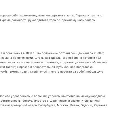
а хорошо себя зарекомендовать концертами в залах Парижа и тем, что
. В храме должность руководителя хора по-прежнему называлась
а и освящения в 1861 г. Это положение сохранялось до начала 2000-х
ками, а не регентами. Штаты кафедрального собора, в котором пел
шенно иная форма церковного служения, это руководство ансамблем или
ский талант, широкая и основательная музыкальная подготовка,
лужбы, иметь правильный голос и уметь повести за собой небольшую
р пор его управлением с большим успехом выступил на международном
я деятельность, сотрудничество с Шаляпиным и знаменитые записи,
кой императорской оперы Петербурга, Москвы, Киева, Одессы, Харькова.