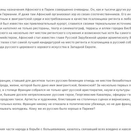
чины назначения Афонского в Париж совершенно очевидны. Он, как и тысячи других р
ии Германии. И даже там Афонский организовал хор из своих соотечественников. Его ин
етным в эмигрантской среде и востребованным в качестве псаломщика-регента в люб
ый был известен как привлекательный курорт, славился своими термальными источник
 наполнял не только рестораны, театр и синематограф, террасы и аллеи городка Вис
онского на несколько лет местом регентского служения и возможностью хотя бы самого
мейстером, Афонский стал известен главе Русской Зарубежной церкви архиепископу 
глазах стал самой лучшей кандидатурой на место регента и псаломщика в русский со
да русского церковного хорового искусства в Западной Европе.
Франции, ставшей для десятков тысяч русских беженцев отнюдь не местом беззаботных
зброда, жизни, которой было дано имя эмигрантской, беженской? За несколько первых 
 в столице Франции собрался не только цвет русской аристократии, науки и культуры
ии, бывшие доселе непреложными: русские герои, Георгиевские Кавалеры, офицеры-г
городских такси. Артисты и художники, блиставшие на столичных сценах и вернисажа
угольных копях. Франция никому не отказала в политическом убежище, но не дав фран
ризывать молодежь. Кому же из русских было хорошо в Париже?
ния части народа в борьбе с большевиками, казалось связавший всех воедино и нав