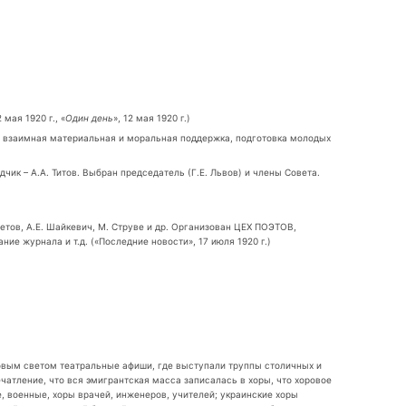
2 мая 1920 г., «
Один день
», 12 мая 1920 г.)
 взаимная материальная и моральная поддержка, подготовка молодых
 – А.А. Титов. Выбран председатель (Г.Е. Львов) и члены Совета.
четов, А.Е. Шайкевич, М. Струве и др. Организован ЦЕХ ПОЭТОВ,
ие журнала и т.д. («Последние новости», 17 июля 1920 г.)
новым светом театральные афиши, где выступали труппы столичных и
атление, что вся эмигрантская масса записалась в хоры, что хоровое
е, военные, хоры врачей, инженеров, учителей; украинские хоры