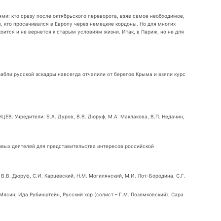
и: кто сразу после октябрьского переворота, взяв самое необходимое,
 кто просачивался в Европу через немецкие кордоны. Но для многих
ится и не вернется к старым условиям жизни. Итак, в Париж, но не для
рабли русской эскадры навсегда отчалили от берегов Крыма и взяли курс
 Учредители: Б.А. Дуров, В.В. Дюруф, М.А. Маклакова, В.П. Недачин,
 деятелей для представительства интересов российской
.В. Дюруф, С.И. Карцевский, Н.М. Могилянский, М.И. Лот-Бородина, С.Г.
Мясин, Ида Рубинштейн, Русский хор (солист – Г.М. Поземковский), Сара