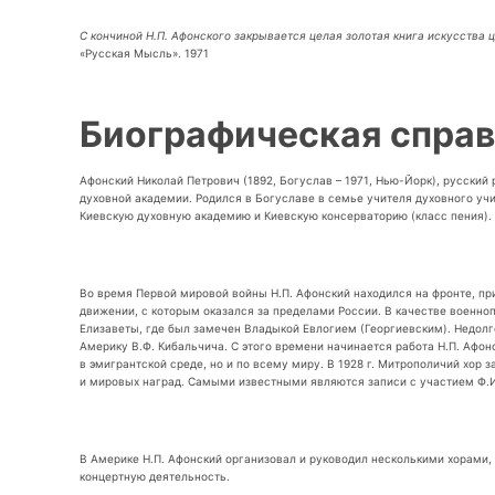
С кончиной Н.П. Афонского закрывается целая золотая книга искусства 
«Русская Мысль». 1971
Биографическая справ
Афонский Николай Петрович (1892, Богуслав – 1971, Нью-Йорк), русский 
духовной академии. Родился в Богуславе в семье учителя духовного уч
Киевскую духовную академию и Киевскую консерваторию (класс пения). 
Во время Первой мировой войны Н.П. Афонский находился на фронте, пр
движении, с которым оказался за пределами России. В качестве военноп
Елизаветы, где был замечен Владыкой Евлогием (Георгиевским). Недолго
Америку В.Ф. Кибальчича. С этого времени начинается работа Н.П. Афон
в эмигрантской среде, но и по всему миру. В 1928 г. Митрополичий хо
и мировых наград. Самыми известными являются записи с участием Ф.И
В Америке Н.П. Афонский организовал и руководил несколькими хорами
концертную деятельность.