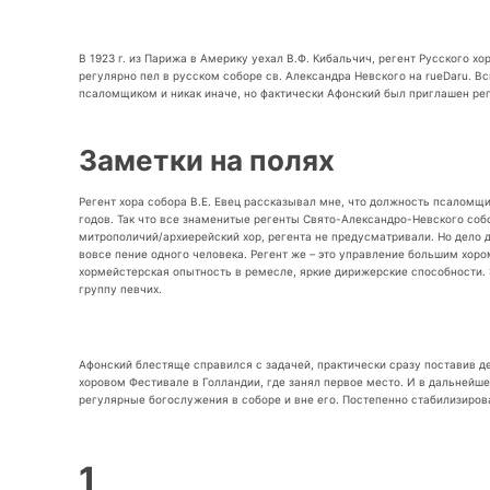
В 1923 г. из Парижа в Америку уехал В.Ф. Кибальчич, регент Русского х
регулярно пел в русском соборе св. Александра Невского на rueDaru. 
псаломщиком и никак иначе, но фактически Афонский был приглашен рег
Заметки на полях
Регент хора собора В.Е. Евец рассказывал мне, что должность псаломщи
годов. Так что все знаменитые регенты Свято-Александро-Невского соб
митрополичий/архиерейский хор, регента не предусматривали. Но дело 
вовсе пение одного человека. Регент же – это управление большим хоро
хормейстерская опытность в ремесле, яркие дирижерские способности. 
группу певчих.
Афонский блестяще справился с задачей, практически сразу поставив д
хоровом Фестивале в Голландии, где занял первое место. И в дальнейш
регулярные богослужения в соборе и вне его. Постепенно стабилизиров
1