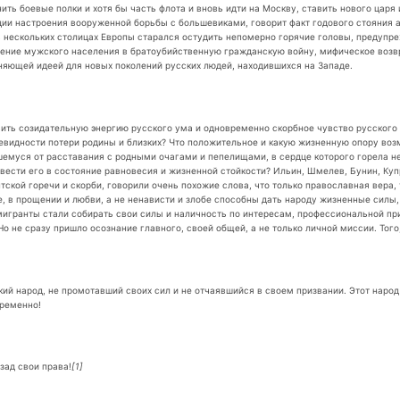
ть боевые полки и хотя бы часть флота и вновь идти на Москву, ставить нового царя
и настроения вооруженной борьбы с большевиками, говорит факт годового стояния арм
 нескольких столицах Европы старался остудить непомерно горячие головы, предупреж
ение мужского населения в братоубийственную гражданскую войну, мифическое возвра
няющей идеей для новых поколений русских людей, находившихся на Западе.
авить созидательную энергию русского ума и одновременно скорбное чувство русского
евидности потери родины и близких? Что положительное и какую жизненную опору во
шемуся от расставания с родными очагами и пепелищами, в сердце которого горела н
ивести его в состояние равновесия и жизненной стойкости? Ильин, Шмелев, Бунин, Куп
ской горечи и скорби, говорили очень похожие слова, что только православная вера,
де, в прощении и любви, а не ненависти и злобе способны дать народу жизненные сил
эмигранты стали собирать свои силы и наличность по интересам, профессиональной п
о не сразу пришло осознание главного, своей общей, а не только личной миссии. Тог
кий народ, не промотавший своих сил и не отчаявшийся в своем призвании. Этот народ
временно!
зад свои права!
[1]