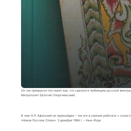
Он так прекрасно поставил хор, что сделался любимцем русской эмигра
Митрополит Евлогий (Георгиевский)
В чем Н.П. Афонский не превзойден – так это в умении работать с соли
«Новое Русское Слово». 3 декабря 1964 г. – Нью-Йорк