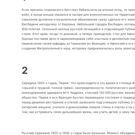
Если причины «парижского бегства» Кибальчича не вполне ясны, то при
войн, в конце концов оказался в лагере для военнопленных на территор
серьезное духовное и музыкальное образование сразу сделали его зам
Висбадене неподалеку от Берлина. Небольшой городок Висбаден, котор
XIXстолетия. Сезонный наплыв русской лечащейся и отдыхающей публики
стиле. Этот храм, когда-то домовый, а теперь приходской, стал для Аф
Хорошо поставив дело и зарекомендовав себя опытным и деловитым хор
перенесение своей кафедры из Германию во Францию, и Афонский в его 
создания Митрополичьего хора, которому предназначалась роль авангар
2
Середина 1920-х годов, Париж. Что происходило в это время в столице 
горькой и трудной, полной тревог, неопределенности, политического ра
командованием адмирала М.Н. Кедрова, спасшей 150 000 русских жизней,
общества. Париж и вся Франция быстро перемешали сословия и традиц
перед дверями ресторанов и отелей, развозили подгулявшую публику в 
питерские мещане, учителя и домохозяйки ломали спины в портах и на 
том, как устраивать свою дальнейшую жизнь, как учить детей, к чему п
Русские парижане 1920-х-1930-х годов были разными. Момент объедине