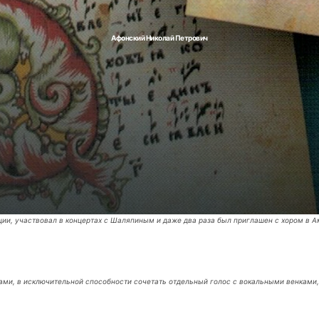
Афонский Николай Петрович
ции, участвовал в концертах с Шаляпиным и даже два раза был приглашен с хором в А
стами, в исключительной способности сочетать отдельный голос с вокальными венками