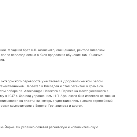
ницей. Младший брат С.П. Афонского, священника, ректора Киевской
 после переезда семьи в Киев продолжил обучение там. Окончил
иц.
е октябрьского переворота участвовал в Добровольческом Белом
течественников. Переехал в Висбаден и стал регентом в храме св.
нтом собора св. Александра Невского в Париже на место уехавшего в
у в 1947 г. Хор под управлением Н.П. Афонского был известен не только
 записывался на пластинки, которые удостаивались высших европейский
ских композиторов в Европе: Гречанинова и других.
ью-Йорке. Он успешно сочетал регентскую и исполнительскую