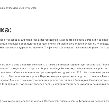
церковного пения за рубежом.
ка:
регент и хоровой дирижер, организатор церковных и светских хоров в России и за гра
илища, ставшего впоследствие священником. Учился в Богуславе в духовном училище,
Наставником в церковном пении Н.П. Афонского был известный киевский регент А. Кош
инимал участие в боевых действиях, а также занимался хоровой деятельностью. Посл
ленного находился в лагере в г. Вюрнсдорф под Берлином, где организовал хор из соо
е время работал в канцелярии при архиерейском доме, а в 1925 г. был назначен реге
ского с Митрополичьим хором в Париже, которая продолжалась до его отъезда в Америк
р завоевал 1-е место на международном хоровом фестивале в Голландии. Неоднократно
. Шаляпина. Н.П.Афонский являлся первым исполнителем ряда духовных сочинений рус
, в том числе архиерейским хором в Покровском Знаменском кафедральном соборе в Н