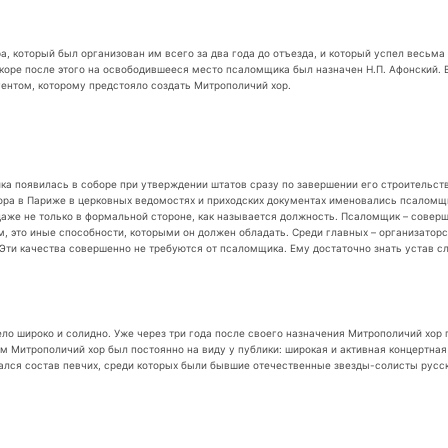
ора, который был организован им всего за два года до отъезда, и который успел весьм
Вскоре после этого на освободившееся место псаломщика был назначен Н.П. Афонский
ентом, которому предстояло создать Митрополичий хор.
ка появилась в соборе при утверждении штатов сразу по завершении его строительств
ора в Париже в церковных ведомостях и приходских документах именовались псаломщи
даже не только в формальной стороне, как называется должность. Псаломщик – совер
м, это иные способности, которыми он должен обладать. Среди главных – организатор
Эти качества совершенно не требуются от псаломщика. Ему достаточно знать устав с
ело широко и солидно. Уже через три года после своего назначения Митрополичий хо
ем Митрополичий хор был постоянно на виду у публики: широкая и активная концертна
ался состав певчих, среди которых были бывшие отечественные звезды-солисты русс