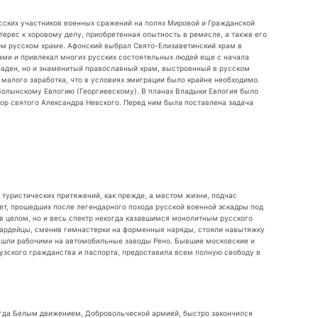
усских участников военных сражений на полях Мировой и Гражданской
терес к хоровому делу, приобретенная опытность в ремесле, а также его
ом русском храме. Афонский выбрал Свято-Елизаветинский храм в
ами и привлекал многих русских состоятельных людей еще с начала
баден, но и знаменитый православный храм, выстроенный в русском
 малого заработка, что в условиях эмиграции было крайне необходимо.
Волынскому Евлогию (Георгиевскому). В планах Владыки Евлогия было
бор святого Александра Невского. Перед ним была поставлена задача
 туристических притяжений, как прежде, а местом жизни, подчас
лет, прошедших после легендарного похода русской военной эскадры под
 в целом, но и весь спектр некогда казавшимся монолитным русского
вардейцы, сменив гимнастерки на форменные наряды, стояли навытяжку
х, шли рабочими на автомобильные заводы Рено. Бывшие московские и
цузского гражданства и паспорта, предоставила всем полную свободу в
сегда Белым движением, Добровольческой армией, быстро закончился