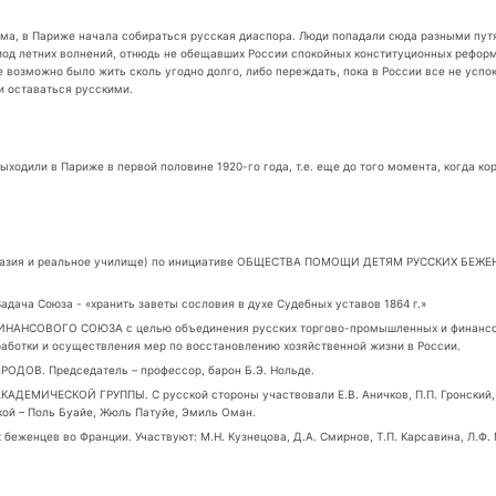
а, в Париже начала собираться русская диаспора. Люди попадали сюда разными путям
од летних волнений, отнюдь не обещавших России спокойных конституционных реформ,
возможно было жить сколь угодно долго, либо переждать, пока в России все не успоко
 и оставаться русскими.
одили в Париже в первой половине 1920-го года, т.е. еще до того момента, когда ко
зия и реальное училище) по инициативе ОБЩЕСТВА ПОМОЩИ ДЕТЯМ РУССКИХ БЕЖЕНЦЕВ.
ча Союза - «хранить заветы сословия в духе Судебных уставов 1864 г.»
СОВОГО СОЮЗА с целью объединения русских торгово-промышленных и финансовых
работки и осуществления мер по восстановлению хозяйственной жизни в России.
ДОВ. Председатель – профессор, барон Б.Э. Нольде.
КАДЕМИЧЕСКОЙ ГРУППЫ. С русской стороны участвовали Е.В. Аничков, П.П. Гронский, В
ской – Поль Буайе, Жюль Патуйе, Эмиль Оман.
беженцев во Франции. Участвуют: М.Н. Кузнецова, Д.А. Смирнов, Т.П. Карсавина, Л.Ф. 