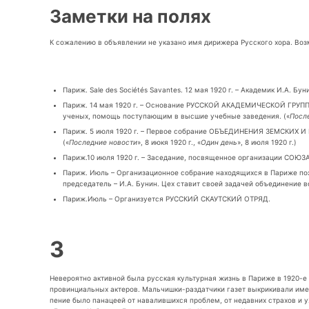
Заметки на полях
К сожалению в объявлении не указано имя дирижера Русского хора. Воз
Париж. Sale des Sociétés Savantes. 12 мая 1920 г. – Академик И.А. Бу
Париж. 14 мая 1920 г. – Основание РУССКОЙ АКАДЕМИЧЕСКОЙ ГРУППЫ
ученых, помощь поступающим в высшие учебные заведения. («
Посл
Париж. 5 июля 1920 г. – Первое собрание ОБЪЕДИНЕНИЯ ЗЕМСКИХ И Г
(«
Последние новости
», 8 июкя 1920 г., «
Один день
», 8 июля 1920 г.)
Париж.10 июля 1920 г. – Заседание, посвященное организации С
Париж. Июль – Организационное собрание находящихся в Париже поэто
председатель – И.А. Бунин. Цех ставит своей задачей объединение в
Париж.Июль – Организуется РУССКИЙ СКАУТСКИЙ ОТРЯД.
3
Невероятно активной была русская культурная жизнь в Париже в 1920-
провинциальных актеров. Мальчишки-раздатчики газет выкрикивали имен
пение было панацеей от навалившихся проблем, от недавних страхов и у