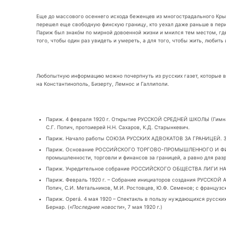
Еще до массового осеннего исхода беженцев из многострадального Крым
перешел еще свободную финскую границу, кто уехал даже раньше в пери
Париж был знакóм по мирной довоенной жизни и мнился тем местом, где 
того, чтобы один раз увидеть и умереть, а для того, чтобы жить, любить
Любопытную информацию можно почерпнуть из русских газет, которые вых
на Константинополь, Бизерту, Лемнос и Галлиполи.
Париж. 4 февраля 1920 г. Открытие РУССКОЙ СРЕДНЕЙ ШКОЛЫ (Гимна
С.Г. Попич, протоиерей Н.Н. Сахаров, К.Д. Старынкевич.
Париж. Начало работы СОЮЗА РУССКИХ АДВОКАТОВ ЗА ГРАНИЦЕЙ. Зада
Париж. Основание РОССИЙСКОГО ТОРГОВО-ПРОМЫШЛЕННОГО И ФИНАН
промышленности, торговли и финансов за границей, а равно для раз
Париж. Учредительное собрание РОССИЙСКОГО ОБЩЕСТВА ЛИГИ НАРО
Париж. Февраль 1920 г. – Собрание инициаторов создания РУССКОЙ А
Попич, С.И. Метальников, М.И. Ростовцев, Ю.Ф. Семенов; с француз
Париж. Opеrá. 4 мая 1920 – Спектакль в пользу нуждающихся русских 
Бернар. («
Последние новости
», 7 мая 1920 г.)