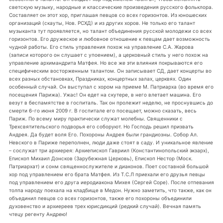
светскую музыку, народные и классические произведения русского фольклора.
Составляет он этот хор, приглашая певцов со всех горизонтов. Из юношеских
организаций (скауты, Нов. РСХД) и из других хоров. Не только его талант
музыканта тут проявляется, но талант объединения русской молодежи со всех
горизонтов. Его дружеское и любовное отношение к певцам дает возможность
чудной работы. Его стиль управления похож на управление С.А. Жарова
(записи которого он слушает с упоением), а церковный стиль у него похож на
управление архимандрита Матфея. Но все же эти влияния покрываются его
специфическим восторженным талантом. Он записывает СД, дает концерты во
всех разных обстановках, Праздниках, концертных залах, церквях. Один
особенный случай. Он выступал с хором на приеме М. Патриарха (во время его
посещения Парижа). Ужас! Он едет на скутере, в него влетает машина. Его
везут в беспамятстве в госпиталь. Так он пролежит неделю, не проснувшись до
смерти 6-го июня 2009 г. В госпитале его посещает, можно сказать, весь
Париж. По всему миру практически служат молебны. Священники с
Трехсвятительского подворья его соборуют. Но Господь решил призвать
Андрея. Да будет воля Его. Похороны Андрея были грандиозны. Собор Ал.
Невского в Париже переполнен, люди даже стоят в саду. И уникальное явление
– сослужат три архиерея: Архиепископ Гавриил (Константинопольский экзарх),
Епископ Михаил Донсков (Зарубежная Церковь), Епископ Нестор (Моск.
Патриархат) и сонм священнослужителе и диаконов. Поет составной большой
хор под управлением его брата Матфея. Из Т.С.Л приехали его друзья певцы
под управлением его друга иеродиакона Михея (Сергей Соре). После отпевания
толпа народу поехала на кладбище в Медон. Нужно заметить, что также, как он
объединил певцов со всех горизонтов, также его похороны объединили
духовенство и архиереев трех юрисдикций (редкий случай). Вечная память
чтецу регенту Андрею!