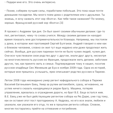
- Подари мне его. Это очень интересно.
- Позже, соберем лучшие силы, поработаем побольше. Это пока наши почти
домашние посиделки. Мы много поем дома с родителями или с друзьями. Ты
знаешь, я хочу назвать этот хор «Волга». Как тебе такое название? По-моему,
хорошо. Французский русский хор «Волга».[3]
Я прожил с Андреем три дня. Он был занят своими обычными делами: где-то
пел, регентовал, чему-то снова учился. Между своими делами он находил
время показать мне достопримечательности Кламара. Например, мы постояли
у дома, в котором жил протоиерей Сергий Булгаков. Андрей говорил о нем как
о близком человеке, словно он жил тут еще недавно или даже продолжал жить
сейчас. Вообще, для русских парижан почти не было чужих людей, чужих дел.
Они все чувствовали свое родство друг с другом, знали друг друга, несмотря
на многочисленность русских во Франции, продолжали жить делами, заботами
других, так, как принято жить в семье. Подтверждение тому я нашел, посетив
русское кладбище Сен Женевьев де Буа в ноябре 2009 года. Одна из историй,
которые мне пришлось услышать, ярко описывает родство русских в Париже.
Летом 2008 года неожиданно умер регент кафедрального собора в Париже
Василий Евгеньевич Евец. Умер за рулем автомобиля, сразу, мгновенно, не
успев ничего сказать находящемуся рядом брату. Машина, потеряв
управление, врезалась в ограждение дороги, но брат В.Е. Евца остался жив.
В.Е. Евец уже не был действующим регентом собора на Рю Дарю, уже год тому,
как он оставил этот пост протодиакону А. Кедрову, но его все знали, любили и
уважали, как уважали его отца, то же в прошлом регента собора. Словом,
многие постарались прийти на отпевание и погребение.