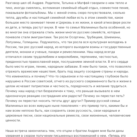
Разговор шел об Андрее. Родители, Татьяна и Матфей говорили о нем тепло и
тихо, иногда смеялись, вспоминая семейный общий отдых, совместное пение,
показывали фотоальбомы. Мы с женой очень скоро почувствовали, сколько
тепла, дружбы и настоящей семейной любви есть в этом семействе, какое
большое место занимает пение и Церковь в их жизни, в какой атмосфере росли
их дети, а теперь растут внуки. В чем-то семья Малининых была особенной, но
во многом она отражала стиль жизни многих русских семейств, которые
поневоле стали эмигрантами. Так росли Осоргины, Трубецкие, Шмеманы,
Лопухины, Голицыны. Подумалось, что так росла вся культурная молодежь в
России, так рос русский народ, из которого выходили воины и государственные
деятели, монахи и ученые, пахари и ремесленники. Наш народ всегда
отличался своим трудолюбием и миролюбием, терпением, честностью,
преданностью православной вере, послушанием земной власти. В его сердце
было место играм, пению, народным забавам. В нем было такое, что позволяло
отражать вражеские нашествия, брать под защиту соседние страны и народы.
Что изменилось и почему? Что-то серьезное и по-настоящему глубокое было
нарушено в России советской, отчего из русского современного быта и жизни в
целом исчезает патриотизм и честность, порядочность и желание трудиться.
Почему наш народ стал безразличен к тому, что раньше вызывало в нем
однозначную реакцию сострадания или радости? Почему он перестал петь?
Почему он перестал «носить тяготы друг друга»? Пример русской семьи
Малининых во всех живущих ныне поколениях – это пример того, какими бы и
нам всем неплохо быть, как сохранять свою русскость, свои народные и
церковные песни, свои национальные ремесла, свои жизненные, человеческие
ценности.
Наша встреча закончилась тем, что отцом о братом Андрея мне были даны
уверения в скором получении письменных воспоминаний о нем. «Теперь это