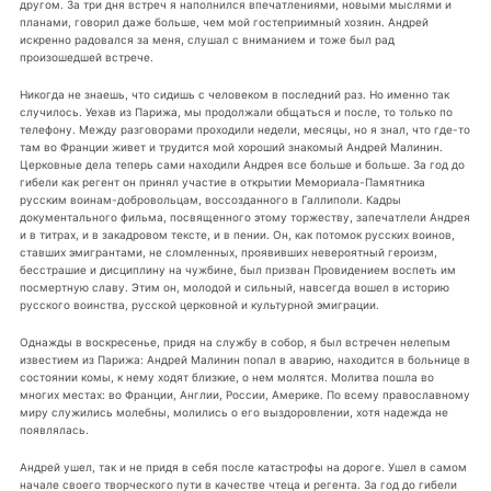
другом. За три дня встреч я наполнился впечатлениями, новыми мыслями и
планами, говорил даже больше, чем мой гостеприимный хозяин. Андрей
искренно радовался за меня, слушал с вниманием и тоже был рад
произошедшей встрече.
Никогда не знаешь, что сидишь с человеком в последний раз. Но именно так
случилось. Уехав из Парижа, мы продолжали общаться и после, то только по
телефону. Между разговорами проходили недели, месяцы, но я знал, что где-то
там во Франции живет и трудится мой хороший знакомый Андрей Малинин.
Церковные дела теперь сами находили Андрея все больше и больше. За год до
гибели как регент он принял участие в открытии Мемориала-Памятника
русским воинам-добровольцам, воссозданного в Галлиполи. Кадры
документального фильма, посвященного этому торжеству, запечатлели Андрея
и в титрах, и в закадровом тексте, и в пении. Он, как потомок русских воинов,
ставших эмигрантами, не сломленных, проявивших невероятный героизм,
бесстрашие и дисциплину на чужбине, был призван Провидением воспеть им
посмертную славу. Этим он, молодой и сильный, навсегда вошел в историю
русского воинства, русской церковной и культурной эмиграции.
Однажды в воскресенье, придя на службу в собор, я был встречен нелепым
известием из Парижа: Андрей Малинин попал в аварию, находится в больнице в
состоянии комы, к нему ходят близкие, о нем молятся. Молитва пошла во
многих местах: во Франции, Англии, России, Америке. По всему православному
миру служились молебны, молились о его выздоровлении, хотя надежда не
появлялась.
Андрей ушел, так и не придя в себя после катастрофы на дороге. Ушел в самом
начале своего творческого пути в качестве чтеца и регента. За год до гибели