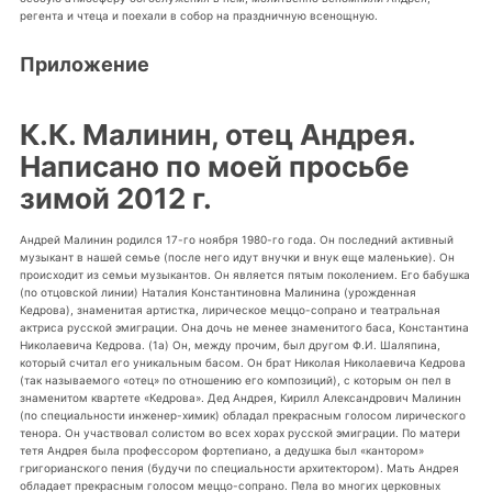
регента и чтеца и поехали в собор на праздничную всенощную.
Приложение
К.К. Малинин, отец Андрея.
Написано по моей просьбе
зимой 2012 г.
Андрей Малинин родился 17-го ноября 1980-го года. Он последний активный
музыкант в нашей семье (после него идут внучки и внук еще маленькие). Он
происходит из семьи музыкантов. Он является пятым поколением. Его бабушка
(по отцовской линии) Наталия Константиновна Малинина (урожденная
Кедрова), знаменитая артистка, лирическое меццо-сопрано и театральная
актриса русской эмиграции. Она дочь не менее знаменитого баса, Константина
Николаевича Кедрова. (1а) Он, между прочим, был другом Ф.И. Шаляпина,
который считал его уникальным басом. Он брат Николая Николаевича Кедрова
(так называемого «отец» по отношению его композиций), с которым он пел в
знаменитом квартете «Кедрова». Дед Андрея, Кирилл Александрович Малинин
(по специальности инженер-химик) обладал прекрасным голосом лирического
тенора. Он участвовал солистом во всех хорах русской эмиграции. По матери
тетя Андрея была профессором фортепиано, а дедушка был «кантором»
григорианского пения (будучи по специальности архитектором). Мать Андрея
обладает прекрасным голосом меццо-сопрано. Пела во многих церковных