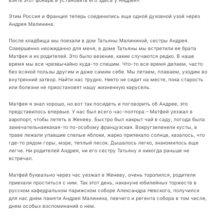
Этим Россия и Франция теперь соединились еще одной духовной узой через
Андрея Малинина.
После кладбища мы поехали в дом Татьяны Малининой, сестры Андрея.
Совершенно неожиданно для меня, в доме Татьяны мы встретили ее брата
Матфея и их родителей. Это было везение, какие случаются редко. В наше
время мы все чрезвычайно куда-то спешим. Что-то все время делаем, часто
без всякой пользы другим и даже самим себе. Мы летаем, плаваем, уходим во
внутренний затвор. Найти нас трудно. Никто не сидит на месте, пока старость
или болезни не приостановят нашу жизненную карусель.
Матфея я знал хорошо, но вот так посидеть и поговорить об Андрее, это
представилось впервые. У нас был всего час-полтора – Матфей уезжал в
аэропорт, чтобы лететь в Женеву. Быстро был накрыт чай в саду, погода была
замечательнаякакая-то по-особому французская. Вокругзеленели кусты, в
траве лежали упавшие спелые яблоки, жарко припекало солнце, казалось, что
где-то рядом горы, море, теплый песок. Дышалось легко, знакомилось еще
легче. Ни родителей Андрея, ни его сестру Татьяну я никогда раньше не
встречал.
Матфей буквально через час уезжал в Женеву, очень торопился, родители
приехали проститься с ним. Так этот день, накануне юбилейных торжеств в
русском кафедральном парижском соборе Александра Невского, получился
для нас днем памяти Андрея Малинина, певчего и регента собора в том числе,
днем особых воспоминаний о нем.