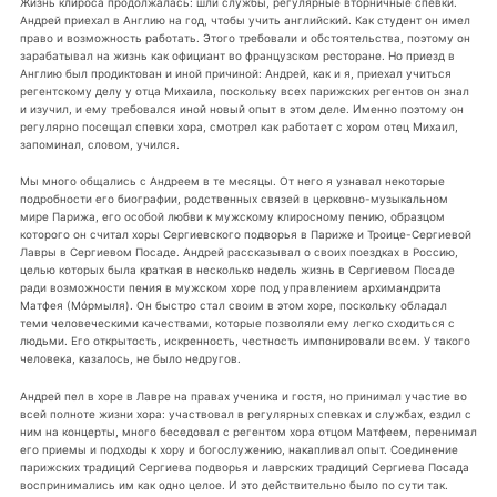
Жизнь клироса продолжалась: шли службы, регулярные вторничные спевки.
Андрей приехал в Англию на год, чтобы учить английский. Как студент он имел
право и возможность работать. Этого требовали и обстоятельства, поэтому он
зарабатывал на жизнь как официант во французском ресторане. Но приезд в
Англию был продиктован и иной причиной: Андрей, как и я, приехал учиться
регентскому делу у отца Михаила, поскольку всех парижских регентов он знал
и изучил, и ему требовался иной новый опыт в этом деле. Именно поэтому он
регулярно посещал спевки хора, смотрел как работает с хором отец Михаил,
запоминал, словом, учился.
Мы много общались с Андреем в те месяцы. От него я узнавал некоторые
подробности его биографии, родственных связей в церковно-музыкальном
мире Парижа, его особой любви к мужскому клиросному пению, образцом
которого он считал хоры Сергиевского подворья в Париже и Троице-Сергиевой
Лавры в Сергиевом Посаде. Андрей рассказывал о своих поездках в Россию,
целью которых была краткая в несколько недель жизнь в Сергиевом Посаде
ради возможности пения в мужском хоре под управлением архимандрита
Матфея (Мόрмыля). Он быстро стал своим в этом хоре, поскольку обладал
теми человеческими качествами, которые позволяли ему легко сходиться с
людьми. Его открытость, искренность, честность импонировали всем. У такого
человека, казалось, не было недругов.
Андрей пел в хоре в Лавре на правах ученика и гостя, но принимал участие во
всей полноте жизни хора: участвовал в регулярных спевках и службах, ездил с
ним на концерты, много беседовал с регентом хора отцом Матфеем, перенимал
его приемы и подходы к хору и богослужению, накапливал опыт. Соединение
парижских традиций Сергиева подворья и лаврских традиций Сергиева Посада
воспринимались им как одно целое. И это действительно было по сути так.