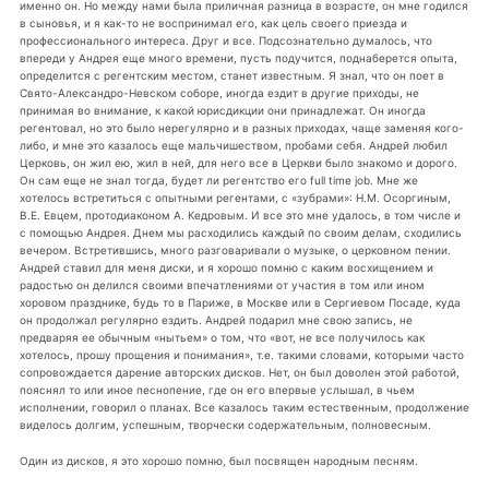
именно он. Но между нами была приличная разница в возрасте, он мне годился
в сыновья, и я как-то не воспринимал его, как цель своего приезда и
профессионального интереса. Друг и все. Подсознательно думалось, что
впереди у Андрея еще много времени, пусть подучится, поднаберется опыта,
определится с регентским местом, станет известным. Я знал, что он поет в
Свято-Александро-Невском соборе, иногда ездит в другие приходы, не
принимая во внимание, к какой юрисдикции они принадлежат. Он иногда
регентовал, но это было нерегулярно и в разных приходах, чаще заменяя кого-
либо, и мне это казалось еще мальчишеством, пробами себя. Андрей любил
Церковь, он жил ею, жил в ней, для него все в Церкви было знакомо и дорого.
Он сам еще не знал тогда, будет ли регентство его full time job. Мне же
хотелось встретиться с опытными регентами, с «зубрами»: Н.М. Осоргиным,
В.Е. Евцем, протодиаконом А. Кедровым. И все это мне удалось, в том числе и
с помощью Андрея. Днем мы расходились каждый по своим делам, сходились
вечером. Встретившись, много разговаривали о музыке, о церковном пении.
Андрей ставил для меня диски, и я хорошо помню с каким восхищением и
радостью он делился своими впечатлениями от участия в том или ином
хоровом празднике, будь то в Париже, в Москве или в Сергиевом Посаде, куда
он продолжал регулярно ездить. Андрей подарил мне свою запись, не
предваряя ее обычным «нытьем» о том, что «вот, не все получилось как
хотелось, прошу прощения и понимания», т.е. такими словами, которыми часто
сопровождается дарение авторских дисков. Нет, он был доволен этой работой,
пояснял то или иное песнопение, где он его впервые услышал, в чьем
исполнении, говорил о планах. Все казалось таким естественным, продолжение
виделось долгим, успешным, творчески содержательным, полновесным.
Один из дисков, я это хорошо помню, был посвящен народным песням.