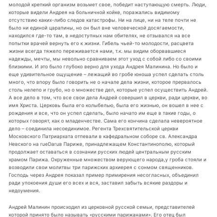
молодой крепкий организм возьмет свое, победит наступающую смерть. Люди,
которые видели Андрея на больничной койке, поражались видимому
отсутствию каких-либо следов катастрофы. Ни на лице, ни на теле почти не
было ни единой царапины, но он был вне человеческой досягаемости,
находился где-то там, в недоступных нам обителях, не отзывался на все
попытки врачей вернуть его к жизни. Гибель чьей-то молодости, расцвета
жизни всегда тяжело переживается нами, т.к. мы видим оборвавшиеся
надежды, мечты, мы невольно сравниваем этот уход с собой либо со своими
близкими. И это было глубоко верно для ухода Андрея Малинина. Но было и
еще удивительное ощущение – лежащий во гробе юноша успел сделать столь
много, что впору было говорить не о начале дела жизни, которое прервалось
столь нелепо и грубо, но о множестве дел, которые успел осуществить Андрей.
А все дело в том, что все свои дела Андрей совершил в церкви, ради церкви, во
имя Христа. Церковь была его колыбелью, была его жизнью, он вошел в нее с
рождения и все, что он успел сделать, было начато им еще в такие годы, о
которых говорят, как о младенчестве. Сама его кончина сделала невероятное
дело – соединила несоединимое. Регента Трехсвятительской церкви
Московского Патриархата отпевали в кафедральном соборе св. Александра
Невского на rueDaruв Париже, принадлежащем Константинополю, который
продолжает оставаться в сознании русских людей центральным русским
храмом Парижа. Окруженные множеством верующего народа,у гроба стояли и
возводили свои молитвы три парижских архиерея с сонмом священников.
Господь через Андрея показал пример примирения несогласных, объединил
ради упокоения души его всех и вся, заставил забыть всякие раздоры и
недоумения.
Андрей Малинин происходил из церковной русской семьи, представителей
которой принято было называть «русскими парижанами». Его отец был