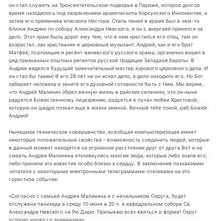
он стал служить на Трехсвятительском подворье в Париже, которое долгое
время находилось под окормлением архиепископа Корсунского Иннокентия, а
затем его преемника епископа Нестора. Стиль пения в храме был в чем-то
близок Андрею по собору Александра Невского, и он с энергией принялся за
дело. Этот храм быль дорог ему тем, что в нем крестился его отец, там он
возрастал, как христианин и церковный музыкант. Андрей, как и его брат
Матфей, псаломщик и регент женевского русского храма, органично вошел в
ряд признанных опытных регентов русской традиции Западной Европы. В
Андрее виделся будущий замечательный мастер хорового церковного дела. И
он стал бы таким! В его 28 лет не он искал дело, а дело находило его. Но Бог
забирает человека в зените его духовной готовности быть с Ним. Мы верим,
что Андрей Малинин обрел вечную жизнь в райских селениях, что он ныне
радуется Божественному лицезрению, радуется в лучах любви Христовой,
которую он щедро познал еще в жизни земной. Вечный тебе покой, раб Божий
Андрей!
Нынешнее техническое совершенство, всеобщая компьютеризация имеет
некоторые положительные свойства – возможность соединить людей, которые
в данный момент находятся на огромном расстоянии друг от друга.Вот и на
смерть Андрея Малинина откликнулись многие люди, которые либо знали его,
либо приняли это известие особо близко к сердцу. В заключение познакомим
читателя с некоторыми электронными телеграммами-откликами на это
горестное событие.
«Согласно с семьей Андрея Малинина и с начальником Округа, будет
отслужена панихида в среду 10 июня в 20 ч. в кафедральном соборе Св.
Александра Невского на Рю Дарю. Призываю всех явиться в форме! Округ
устроит наряд со знаменами».