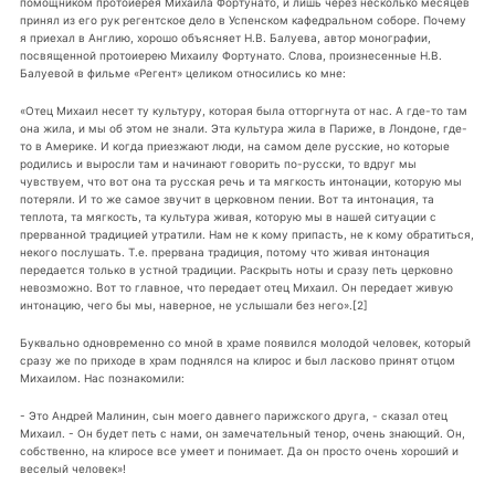
помощником протоиерея Михаила Фортунато, и лишь через несколько месяцев
принял из его рук регентское дело в Успенском кафедральном соборе. Почему
я приехал в Англию, хорошо объясняет Н.В. Балуева, автор монографии,
посвященной протоиерею Михаилу Фортунато. Слова, произнесенные Н.В.
Балуевой в фильме «Регент» целиком относились ко мне:
«Отец Михаил несет ту культуру, которая была отторгнута от нас. А где-то там
она жила, и мы об этом не знали. Эта культура жила в Париже, в Лондоне, где-
то в Америке. И когда приезжают люди, на самом деле русские, но которые
родились и выросли там и начинают говорить по-русски, то вдруг мы
чувствуем, что вот она та русская речь и та мягкость интонации, которую мы
потеряли. И то же самое звучит в церковном пении. Вот та интонация, та
теплота, та мягкость, та культура живая, которую мы в нашей ситуации с
прерванной традицией утратили. Нам не к кому припасть, не к кому обратиться,
некого послушать. Т.е. прервана традиция, потому что живая интонация
передается только в устной традиции. Раскрыть ноты и сразу петь церковно
невозможно. Вот то главное, что передает отец Михаил. Он передает живую
интонацию, чего бы мы, наверное, не услышали без него».[2]
Буквально одновременно со мной в храме появился молодой человек, который
сразу же по приходе в храм поднялся на клирос и был ласково принят отцом
Михаилом. Нас познакомили:
- Это Андрей Малинин, сын моего давнего парижского друга, - сказал отец
Михаил. - Он будет петь с нами, он замечательный тенор, очень знающий. Он,
собственно, на клиросе все умеет и понимает. Да он просто очень хороший и
веселый человек»!