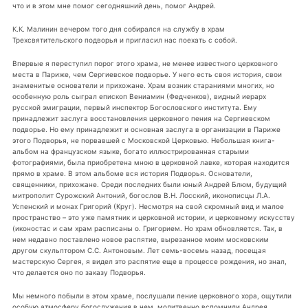
что и в этом мне помог сегодняшний день, помог Андрей.
К.К. Малинин вечером того дня собирался на службу в храм
Трехсвятительского подворья и пригласил нас поехать с собой.
Впервые я переступил порог этого храма, не менее известного церковного
места в Париже, чем Сергиевское подворье. У него есть своя история, свои
знаменитые основатели и прихожане. Храм возник стараниями многих, но
особенную роль сыграл епископ Вениамин (Федченков), видный иерарх
русской эмиграции, первый инспектор Богословского института. Ему
принадлежит заслуга восстановления церковного пения на Сергиевском
подворье. Но ему принадлежит и основная заслуга в организации в Париже
этого Подворья, не порвавшей с Московской Церковью. Небольшая книга-
альбом на французском языке, богато иллюстрированная старыми
фотографиями, была приобретена мною в церковной лавке, которая находится
прямо в храме. В этом альбоме вся история Подворья. Основатели,
священники, прихожане. Среди последних были юный Андрей Блюм, будущий
митрополит Сурожский Антоний, богослов В.Н. Лосский, иконописцы Л.А.
Успенский и монах Григорий (Круг). Несмотря на свой скромный вид и малое
пространство – это уже памятник и церковной истории, и церковному искусству
(иконостас и сам храм расписаны о. Григорием. Но храм обновляется. Так, в
нем недавно поставлено новое распятие, вырезанное моим московским
другом скульптором С.С. Антоновым. Лет семь-восемь назад, посещая
мастерскую Сергея, я видел это распятие еще в процессе рождения, но знал,
что делается оно по заказу Подворья.
Мы немного побыли в этом храме, послушали пение церковного хора, ощутили
особую атмосферу богослужения в нем, молитвенно вспомнили Андрея,