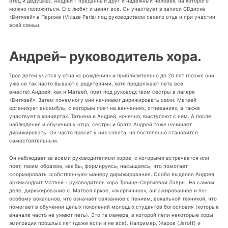
отец и дедушка). Андрей - преданный друг и надежный человек, на которого
можно положиться. Его любят и ценят все. Он участвует в записи CDдиска
«Витязей» в Париже (Vitiaze Paris) под руководством своего отца и при участии
всей семьи.
Андрей– руководитель хора.
Трое детей учатся у отца «с рождения» и приблизительно до 20 лет (позже они
уже не так часто бывают с родителями, хотя продолжают петь все
вместе).Андрей, как и Матвей, поет под руководством сестры в лагере
«Витязей». Затем понемногу они начинают дирижировать сами. Матвей
организует ансамбль, с которым поет на венчаниях, отпеваниях, а также
участвует в концертах. Татьяна и Андрей, конечно, выступают с ним. А после
наблюдения и обучения у отца, сестры и брата Андрей тоже начинает
дирижировать. Он часто просит у них совета, но постепенно становится
самостоятельным.
Он наблюдает за всеми руководителями хоров, с которыми встречается или
поет, таким образом, как бы, формируясь, насыщаясь, что помогает
сформировать «собственную» манеру дирижирования. Особо выделял Андрея
архимандрит Матвей - руководитель хора Троице-Сергиевой Лавры. На самом
деле, дирижирование о. Матвея яркое, «энергичное», ангажированное и по-
особому вокальное, что означает связанное с пением, вокальной техникой, что
помогает в обучении целых поколений молодых студентов богословия (которые
вначале часто не умеют петь). Это та манера, в которой пели некоторые хоры
эмиграции прошлых лет (даже если и не все). Например, Жаров (Jaroff) и