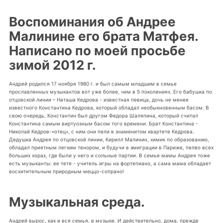
Воспоминания об Андрее
Малинине его брата Матфея.
Написано по моей просьбе
зимой 2012 г.
Андрей родился 17 ноября 1980 г. и был самым младшим в семье
прославленных музыкантов вот уже более, чем в 5 поколениях. Его бабушка по
отцовской линии – Наташа Кедрова - известная певица, дочь не менее
известного Константина Кедрова, который обладал необыкновенным басом. В
свою очередь, Константин был другом Федора Шаляпина, который считал
Константина самым виртуозным басом того времени. Брат Константина -
Николай Кедров-«отец», с ним они пели в знаменитом квартете Кедрова.
Дедушка Андрея по отцовской линии, Кирилл Малинин, химик по образованию,
обладал приятным легким тенором, и будучи в эмиграции в Париже, пелво всех
больших хорах, где были у него и сольные партии. В семье мамы Андрея тоже
есть музыканты: ее тетя - учитель игры на фортепиано, а сама мама обладает
восхитительным природным меццо-сопрано!
Музыкальная среда.
Андрей вырос, как и вся семья, в музыке. И действительно, дома, прежде