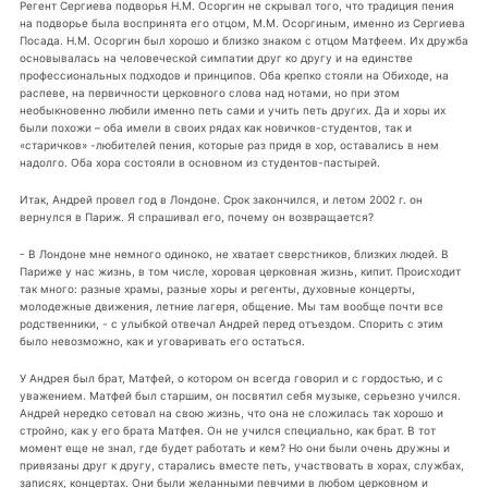
Регент Сергиева подворья Н.М. Осоргин не скрывал того, что традиция пения
на подворье была воспринята его отцом, М.М. Осоргиным, именно из Сергиева
Посада. Н.М. Осоргин был хорошо и близко знаком с отцом Матфеем. Их дружба
основывалась на человеческой симпатии друг ко другу и на единстве
профессиональных подходов и принципов. Оба крепко стояли на Обиходе, на
распеве, на первичности церковного слова над нотами, но при этом
необыкновенно любили именно петь сами и учить петь других. Да и хоры их
были похожи – оба имели в своих рядах как новичков-студентов, так и
«старичков» -любителей пения, которые раз придя в хор, оставались в нем
надолго. Оба хора состояли в основном из студентов-пастырей.
Итак, Андрей провел год в Лондоне. Срок закончился, и летом 2002 г. он
вернулся в Париж. Я спрашивал его, почему он возвращается?
- В Лондоне мне немного одиноко, не хватает сверстников, близких людей. В
Париже у нас жизнь, в том числе, хоровая церковная жизнь, кипит. Происходит
так много: разные храмы, разные хоры и регенты, духовные концерты,
молодежные движения, летние лагеря, общение. Мы там вообще почти все
родственники, - с улыбкой отвечал Андрей перед отъездом. Спорить с этим
было невозможно, как и уговаривать его остаться.
У Андрея был брат, Матфей, о котором он всегда говорил и с гордостью, и с
уважением. Матфей был старшим, он посвятил себя музыке, серьезно учился.
Андрей нередко сетовал на свою жизнь, что она не сложилась так хорошо и
стройно, как у его брата Матфея. Он не учился специально, как брат. В тот
момент еще не знал, где будет работать и кем? Но они были очень дружны и
привязаны друг к другу, старались вместе петь, участвовать в хорах, службах,
записях, концертах. Они были желанными певчими в любом церковном и