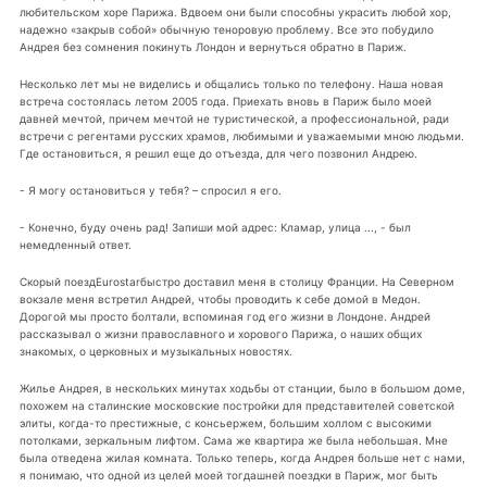
любительском хоре Парижа. Вдвоем они были способны украсить любой хор,
надежно «закрыв собой» обычную теноровую проблему. Все это побудило
Андрея без сомнения покинуть Лондон и вернуться обратно в Париж.
Несколько лет мы не виделись и общались только по телефону. Наша новая
встреча состоялась летом 2005 года. Приехать вновь в Париж было моей
давней мечтой, причем мечтой не туристической, а профессиональной, ради
встречи с регентами русских храмов, любимыми и уважаемыми мною людьми.
Где остановиться, я решил еще до отъезда, для чего позвонил Андрею.
- Я могу остановиться у тебя? – спросил я его.
- Конечно, буду очень рад! Запиши мой адрес: Кламар, улица ..., - был
немедленный ответ.
Скорый поездEurostarбыстро доставил меня в столицу Франции. На Северном
вокзале меня встретил Андрей, чтобы проводить к себе домой в Медон.
Дорогой мы просто болтали, вспоминая год его жизни в Лондоне. Андрей
рассказывал о жизни православного и хорового Парижа, о наших общих
знакомых, о церковных и музыкальных новостях.
Жилье Андрея, в нескольких минутах ходьбы от станции, было в большом доме,
похожем на сталинские московские постройки для представителей советской
элиты, когда-то престижные, с консьержем, большим холлом с высокими
потолками, зеркальным лифтом. Сама же квартира же была небольшая. Мне
была отведена жилая комната. Только теперь, когда Андрея больше нет с нами,
я понимаю, что одной из целей моей тогдашней поездки в Париж, мог быть