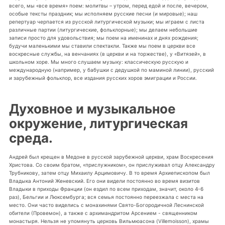
всего, мы «все время» поем: молитвы – утром, перед едой и после, вечером,
особые тексты праздник; мы исполняем русские песни (и мировые); наш
репертуар черпается из русской литургической музыки; мы играем с листа
различные партии (литургические, фольклорные); мы делаем небольшие
записи просто для удовольствия; мы поем на именинах и днях рождения;
будучи маленькими мы ставили спектакли. Также мы поем в церкви все
воскресные службы, на венчаниях (в церкви и на торжестве), у «Витязей», в
школьном хоре. Мы много слушаем музыку: классическую русскую и
международную (например, у бабушки с дедушкой по маминой линии), русский
и зарубежный фольклор, все издания русских хоров эмиграции и России.
Духовное и музыкальное
окружение, литургическая
среда.
Андрей был крещен в Медоне в русской зарубежной церкви, храм Воскресения
Христова. Со своим братом, «прислужником», он прислуживал отцу Александру
Трубникову, затем отцу Михаилу Арцимовичу. В то время Архиепископом был
Владыка Антоний Женевский. Его они видели постоянно во время визитов
Владыки в приходы Франции (он ездил по всем приходам, значит, около 4-6
раз), Бельгии и Люксембурга; вся семья постоянно переезжала с места на
место. Они часто виделись с монахинями Свято-Богородичной Леснинской
обители (Провемон), а также с архимандритом Арсением - священником
монастыря. Нельзя не упомянуть церковь Вильмюасона (Villemoisson), храмы