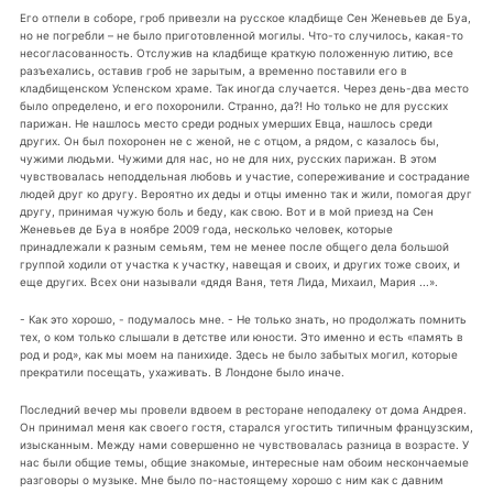
Его отпели в соборе, гроб привезли на русское кладбище Сен Женевьев де Буа,
но не погребли – не было приготовленной могилы. Что-то случилось, какая-то
несогласованность. Отслужив на кладбище краткую положенную литию, все
разъехались, оставив гроб не зарытым, а временно поставили его в
кладбищенском Успенском храме. Так иногда случается. Через день-два место
было определено, и его похоронили. Странно, да?! Но только не для русских
парижан. Не нашлось место среди родных умерших Евца, нашлось среди
других. Он был похоронен не с женой, не с отцом, а рядом, с казалось бы,
чужими людьми. Чужими для нас, но не для них, русских парижан. В этом
чувствовалась неподдельная любовь и участие, сопереживание и сострадание
людей друг ко другу. Вероятно их деды и отцы именно так и жили, помогая друг
другу, принимая чужую боль и беду, как свою. Вот и в мой приезд на Сен
Женевьев де Буа в ноябре 2009 года, несколько человек, которые
принадлежали к разным семьям, тем не менее после общего дела большой
группой ходили от участка к участку, навещая и своих, и других тоже своих, и
еще других. Всех они называли «дядя Ваня, тетя Лида, Михаил, Мария ...».
- Как это хорошо, - подумалось мне. - Не только знать, но продолжать помнить
тех, о ком только слышали в детстве или юности. Это именно и есть «память в
род и род», как мы моем на панихиде. Здесь не было забытых могил, которые
прекратили посещать, ухаживать. В Лондоне было иначе.
Последний вечер мы провели вдвоем в ресторане неподалеку от дома Андрея.
Он принимал меня как своего гостя, старался угостить типичным французским,
изысканным. Между нами совершенно не чувствовалась разница в возрасте. У
нас были общие темы, общие знакомые, интересные нам обоим нескончаемые
разговоры о музыке. Мне было по-настоящему хорошо с ним как с давним