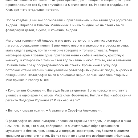
и расположился как будто случайно на могиле кого-то. Рассказ о кладбище в
Кламаре – это отдельная история.
После кладбища мы воспользовались приглашением и посетили дом родителей
Андрея – Кирилла и Симоны Малининых. Они были одни, но на стенах были
фотографии детей, внуков, и конечно, Андрея.
Мы снова говорили об Андрее, о его детстве, юности, о летних скаутских
лагерях, о церковном пении. Было много нового и знакомого в рассказе отца,
мать сидела рядом, почти ничего не говорила и только слушала. Через
некоторое время хозяин дома пригласил меня к себе в «келью», крохотную
комнату, в которой был только стол вдоль стены и окно. Это то, что я запомнил.
Но внимание сразу сосредоточилось на стенах. Кроме икон в углу под
потолком стены «кельи» были увешаны фотографиями разных людей, мирских и
священников. Фотографии были в основном черно-белые, казались старыми.
Мне пришла в голову мысль:
- Константин Кириллович, Вы ведь были студентом Богословского института,
учились в одно время с отцом Михаилом Фортунато. Нет ли у Вас изображения
регента Подворья Родионова? И как его звали?
- Вот он, - сказал хозяин. – А звали его Серафим Алексеевич.
С фотографии на меня смотрел человек со строгим взглядом, о котором я знал
немного. Но то, что знал, собиралось в значительный образ церковного
музыканта с бескомпромиссным и твердым характером, глубокими знаниями
традиции церковного пения. До тех пор я не видел его изображения и был рад,