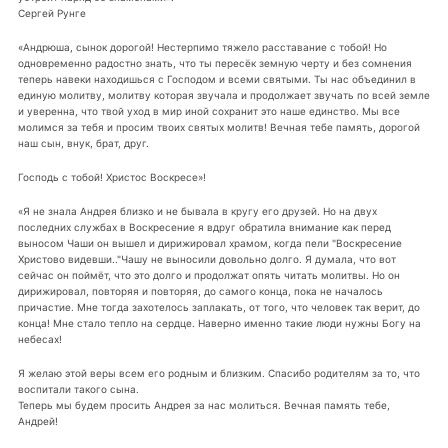
Сергей Рунге
«Андрюша, сынок дорогой! Нестерпимо тяжело расставание с тобой! Но
одновременно радостно знать, что ты пересёк земную черту и без сомнения
теперь навеки находишься с Господом и всеми святыми. Ты нас объединил в
единую молитву, молитву которая звучала и продолжает звучать по всей земле
и уверенна, что твой уход в мир иной сохранит это наше единство. Мы все
молимся за тебя и просим твоих святых молитв! Вечная тебе память, дорогой
наш сын, внук, брат, друг.
Господь с тобой! Христос Воскресе»!
«Я не знала Андрея близко и не бывала в кругу его друзей. Но на двух
последних службах в Воскресение я вдруг обратила внимание как перед
выносом Чаши он вышел и дирижировал храмом, когда пели "Воскресение
Христово видевши.."Чашу не выносили довольно долго. Я думала, что вот
сейчас он поймёт, что это долго и продолжат опять читать молитвы. Но он
дирижировал, повторяя и повторяя, до самого конца, пока не началось
причастие. Мне тогда захотелось заплакать, от того, что человек так верит, до
конца! Мне стало тепло на сердце. Наверно именно такие люди нужны Богу на
небесах!
Я желаю этой веры всем его родным и близким. Спасибо родителям за то, что
воспитали такого сына.
Теперь мы будем просить Андрея за нас молиться. Вечная память тебе,
Андрей!