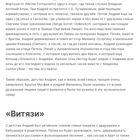
Фортунатто (Michel Fortounatto) (друга отца), где также служил Владыка
Антоний Блум. Там Андрей встретился с Е. Тугариновым, действующим
хормейстером, с которым его, конечно, связала дружба. Потом Андрей еще на
один год уехал в Lecourbe, где управлял хором и пел вместе с друзьями семьи:
Сергеем Соре-Циолковичем (Serge Sorret-Ciolkovitch) (который в настоящее
время монах и поет в Троице-Сергиевой Лавре). Он впоследствии приехал
дирижировать и петь с друзьями из Лавры на похоронах Андрея. Позже, вместе
с братом, Андрей дирижировал и помогал отцу Михаилу Осоргину в маленькой
церкви Кламара (Clamart), а после, за год до своей кончины, Андрей руководил
хором на улице Петель (Petel) у Архиепископа Иннокентия и отца Нестора
(нынешнего Епископа), с которым сдружились два брата, и который еще
больше сблизился с Андреем. Именно отец Нестор будет рядом с Андреем всю
ночь до его последнего вздоха (и несколько часов вместе с Мишелем
Соллогубом – тестем его брата).
Таким образом, детство Андрея, как и жизнь всей семьи, прошли очень
оживленно. Братья Матфей и Андрей Малинины были знакомы со всеми
духовными лицами нашего времени и были погружены в эту музыкальную
среду.
«Витязи»
С детства Андрей был активным членом семьи наравне с дедушками и
бабушками и родителями. Позже он будет руководить, петь, дирижировать,
заниматься русскими и фольклорными песнями … как сестра и брат (а также