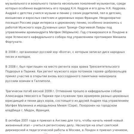
музыкального и вокального таланта нескольких поколений музыкантов, среди
которых особенно выделялись его прадед К.Н. Кедров и его дочь Н.К. Кедрова.
Андрей с детства учился музыке и пению у своих родителей, пел в детских,
юношеских и взрослых светских и церковных хорах Франции. Неоднократно
посещал Россию ради интереса к церковному пению, особенно знакомясь с
работой Мужского хора Духовных школ Троице-Сергиевой Лавры под
управлением архимандрита Матфея (Мόрмыля). Год стажировался в Лондоне в
хоре Успенского кафедрального собора под управлением протоиерея Михаила
Фортунато.
В 2008 г. организовал русский хор «Волга», с которым записал диск народных
песен и колядок.
В 2008 г. был приглашен на место регента хора храма Трехсвятительского
Подворья в Париже. Как регент мужского хора потомков героев-добровольцев
принял участие в открытии вновь воссозданного памятника-мемориала
русским воинам в Галлиполи.
Трагически погиб весной 2009 г. Отпевание прошло в кафедральном соборе
Александра Невского в Париже при служении трех архиереев разных церковных
юрисдикций и пении двух хоров, состоящего из друзей Андрея под управлением
Матфея Малинина и иеродьякона Михея (Соре). Похоронен на городском
кладбище г. Медон, Франция.
В октябре 2001 года я приехал в Англию для того, чтобы начать некий новый
жизненный этап – учиться регентскому делу. Несмотря на опыт светской
дирижерской и педагогической работы в Москве, в Лондон я приехал учеником,