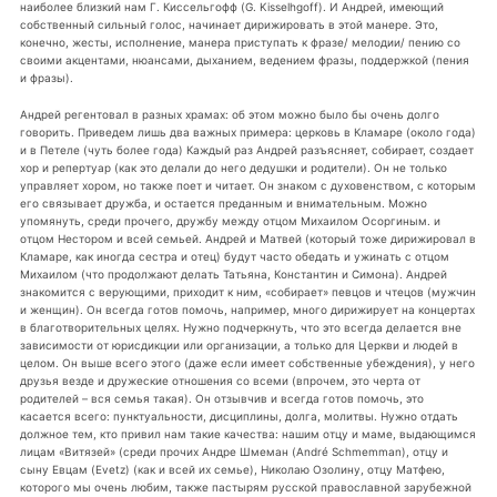
наиболее близкий нам Г. Киссельгофф (G. Kisselhgoff). И Андрей, имеющий
собственный сильный голос, начинает дирижировать в этой манере. Это,
конечно, жесты, исполнение, манера приступать к фразе/ мелодии/ пению со
своими акцентами, нюансами, дыханием, ведением фразы, поддержкой (пения
и фразы).
Андрей регентовал в разных храмах: об этом можно было бы очень долго
говорить. Приведем лишь два важных примера: церковь в Кламаре (около года)
и в Петеле (чуть более года) Каждый раз Андрей разъясняет, собирает, создает
хор и репертуар (как это делали до него дедушки и родители). Он не только
управляет хором, но также поет и читает. Он знаком с духовенством, с которым
его связывает дружба, и остается преданным и внимательным. Можно
упомянуть, среди прочего, дружбу между отцом Михаилом Осоргиным. и
отцом Нестором и всей семьей. Андрей и Матвей (который тоже дирижировал в
Кламаре, как иногда сестра и отец) будут часто обедать и ужинать с отцом
Михаилом (что продолжают делать Татьяна, Константин и Симона). Андрей
знакомится с верующими, приходит к ним, «собирает» певцов и чтецов (мужчин
и женщин). Он всегда готов помочь, например, много дирижирует на концертах
в благотворительных целях. Нужно подчеркнуть, что это всегда делается вне
зависимости от юрисдикции или организации, а только для Церкви и людей в
целом. Он выше всего этого (даже если имеет собственные убеждения), у него
друзья везде и дружеские отношения со всеми (впрочем, это черта от
родителей – вся семья такая). Он отзывчив и всегда готов помочь, это
касается всего: пунктуальности, дисциплины, долга, молитвы. Нужно отдать
должное тем, кто привил нам такие качества: нашим отцу и маме, выдающимся
лицам «Витязей» (среди прочих Андре Шмеман (André Schmemman), отцу и
сыну Eвцам (Evetz) (как и всей их семье), Николаю Озолину, отцу Матфею,
которого мы очень любим, также пастырям русской православной зарубежной