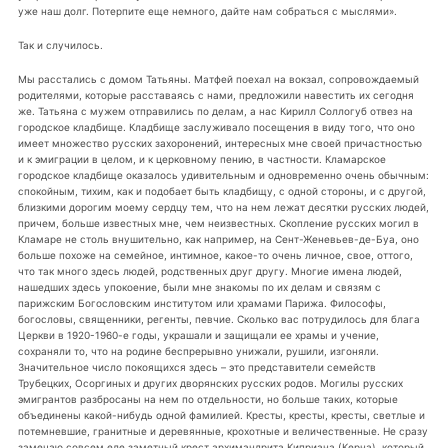
уже наш долг. Потерпите еще немного, дайте нам собраться с мыслями».
Так и случилось.
Мы расстались с домом Татьяны. Матфей поехал на вокзал, сопровождаемый
родителями, которые расставаясь с нами, предложили навестить их сегодня
же. Татьяна с мужем отправились по делам, а нас Кирилл Соллогуб отвез на
городское кладбище. Кладбище заслуживало посещения в виду того, что оно
имеет множество русских захоронений, интересных мне своей причастностью
и к эмиграции в целом, и к церковному пению, в частности. Кламарское
городское кладбище оказалось удивительным и одновременно очень обычным:
спокойным, тихим, как и подобает быть кладбищу, с одной стороны, и с другой,
близкими дорогим моему сердцу тем, что на нем лежат десятки русских людей,
причем, больше известных мне, чем неизвестных. Скопление русских могил в
Кламаре не столь внушительно, как например, на Сент-Женевьев-де-Буа, оно
больше похоже на семейное, интимное, какое-то очень личное, свое, оттого,
что так много здесь людей, родственных друг другу. Многие имена людей,
нашедших здесь упокоение, были мне знакомы по их делам и связям с
парижским Богословским институтом или храмами Парижа. Философы,
богословы, священники, регенты, певчие. Сколько вас потрудилось для блага
Церкви в 1920-1960-е годы, украшали и защищали ее храмы и учение,
сохраняли то, что на родине беспрерывно унижали, рушили, изгоняли.
Значительное число покоящихся здесь – это представители семейств
Трубецких, Осоргиных и других дворянских русских родов. Могилы русских
эмигрантов разбросаны на нем по отдельности, но больше таких, которые
объединены какой-нибудь одной фамилией. Кресты, кресты, кресты, светлые и
потемневшие, гранитные и деревянные, крохотные и величественные. Не сразу
замечаю совсем еле заметный крест архимандрита Киприана (Керна), который