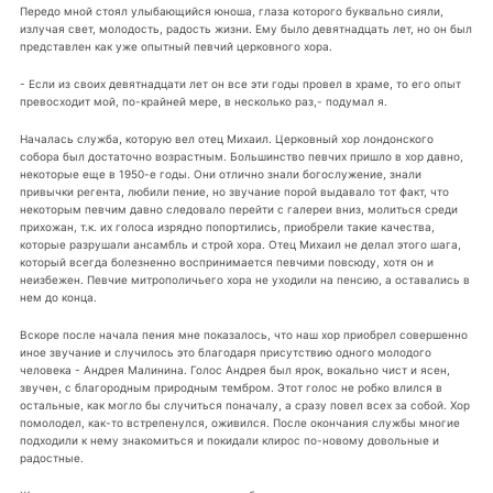
Передо мной стоял улыбающийся юноша, глаза которого буквально сияли,
излучая свет, молодость, радость жизни. Ему было девятнадцать лет, но он был
представлен как уже опытный певчий церковного хора.
- Если из своих девятнадцати лет он все эти годы провел в храме, то его опыт
превосходит мой, по-крайней мере, в несколько раз,- подумал я.
Началась служба, которую вел отец Михаил. Церковный хор лондонского
собора был достаточно возрастным. Большинство певчих пришло в хор давно,
некоторые еще в 1950-е годы. Они отлично знали богослужение, знали
привычки регента, любили пение, но звучание порой выдавало тот факт, что
некоторым певчим давно следовало перейти с галереи вниз, молиться среди
прихожан, т.к. их голоса изрядно попортились, приобрели такие качества,
которые разрушали ансамбль и строй хора. Отец Михаил не делал этого шага,
который всегда болезненно воспринимается певчими повсюду, хотя он и
неизбежен. Певчие митрополичьего хора не уходили на пенсию, а оставались в
нем до конца.
Вскоре после начала пения мне показалось, что наш хор приобрел совершенно
иное звучание и случилось это благодаря присутствию одного молодого
человека - Андрея Малинина. Голос Андрея был ярок, вокально чист и ясен,
звучен, с благородным природным тембром. Этот голос не робко влился в
остальные, как могло бы случиться поначалу, а сразу повел всех за собой. Хор
помолодел, как-то встрепенулся, оживился. После окончания службы многие
подходили к нему знакомиться и покидали клирос по-новому довольные и
радостные.