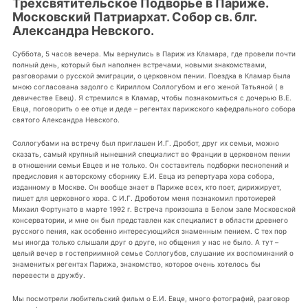
Трехсвятительское Подворье в Париже.
Московский Патриархат. Собор св. блг.
Александра Невского.
Суббота, 5 часов вечера. Мы вернулись в Париж из Кламара, где провели почти
полный день, который был наполнен встречами, новыми знакомствами,
разговорами о русской эмиграции, о церковном пении. Поездка в Кламар была
мною согласована задолго с Кириллом Соллогубом и его женой Татьяной ( в
девичестве Евец). Я стремился в Кламар, чтобы познакомиться с дочерью В.Е.
Евца, поговорить о ее отце и деде – регентах парижского кафедрального собора
святого Александра Невского.
Соллогубами на встречу был приглашен И.Г. Дробот, друг их семьи, можно
сказать, самый крупный нынешний специалист во Франции в церковном пении
в отношении семьи Евцев и не только. Он составитель подборки песнопений и
предисловия к авторскому сборнику Е.И. Евца из репертуара хора собора,
изданному в Москве. Он вообще знает в Париже всех, кто поет, дирижирует,
пишет для церковного хора. С И.Г. Дроботом меня познакомил протоиерей
Михаил Фортунато в марте 1992 г. Встреча произошла в Белом зале Московской
консерватории, и мне он был представлен как специалист в области древнего
русского пения, как особенно интересующийся знаменным пением. С тех пор
мы иногда только слышали друг о друге, но общения у нас не было. А тут –
целый вечер в гостеприимной семье Соллогубов, слушание их воспоминаний о
знаменитых регентах Парижа, знакомство, которое очень хотелось бы
перевести в дружбу.
Мы посмотрели любительский фильм о Е.И. Евце, много фотографий, разговор