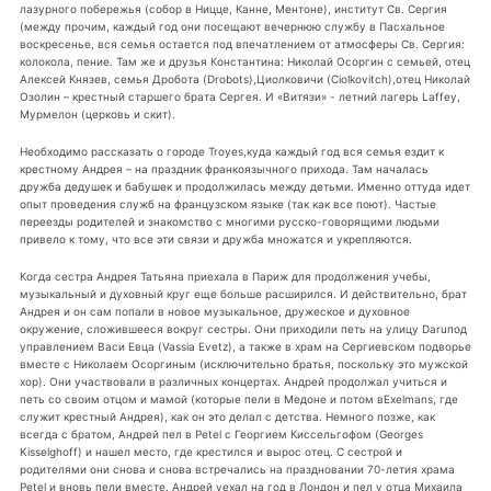
лазурного побережья (собор в Ницце, Канне, Ментоне), институт Св. Сергия
(между прочим, каждый год они посещают вечернюю службу в Пасхальное
воскресенье, вся семья остается под впечатлением от атмосферы Св. Сергия:
колокола, пение. Там же и друзья Константина: Николай Осоргин с семьей, отец
Алексей Князев, семья Дробота (Drobots),Циолковичи (Ciolkovitch),отец Николай
Озолин – крестный старшего брата Сергея. И «Витязи» - летний лагерь Laffey,
Мурмелон (церковь и скит).
Необходимо рассказать о городе Troyes,куда каждый год вся семья ездит к
крестному Андрея – на праздник франкоязычного прихода. Там началась
дружба дедушек и бабушек и продолжилась между детьми. Именно оттуда идет
опыт проведения служб на французском языке (так как все поют). Частые
переезды родителей и знакомство с многими русско-говорящими людьми
привело к тому, что все эти связи и дружба множатся и укрепляются.
Когда сестра Андрея Татьяна приехала в Париж для продолжения учебы,
музыкальный и духовный круг еще больше расширился. И действительно, брат
Андрея и он сам попали в новое музыкальное, дружеское и духовное
окружение, сложившееся вокруг сестры. Они приходили петь на улицу Daruпод
управлением Васи Евца (Vassia Evetz), а также в храм на Сергиевском подворье
вместе с Николаем Осоргиным (исключительно братья, поскольку это мужской
хор). Они участвовали в различных концертах. Андрей продолжал учиться и
петь со своим отцом и мамой (которые пели в Медоне и потом вExelmans, где
служит крестный Андрея), как он это делал с детства. Немного позже, как
всегда с братом, Андрей пел в Petel с Георгием Киссельгофом (Georges
Kisselghoff) и нашел место, где крестился и вырос отец. С сестрой и
родителями они снова и снова встречались на праздновании 70-летия храма
Petel и вновь пели вместе. Андрей уехал на год в Лондон и пел у отца Михаила