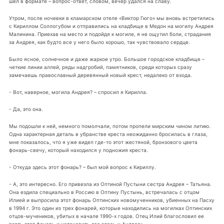
шел в формате – вопрос-ответ, словом, вечер удался на славу.
Утром, после ночевки в кламарском отеле «Виктор Гюго» мы вновь встретились
с Кириллом Соллогубом и отправились на кладбище в Медон на могилу Андрея
Малинина. Приехав на место и подойдя к могиле, я не ощутил боли, страдания
за Андрея, как будто все у него было хорошо, так чувствовало сердце.
Было ясное, солнечное и даже жаркое утро. Большое городское кладбище –
четкие линии аллей, ряды надгробий, памятников, среди которых сразу
замечаешь православный деревянный новый крест, недалеко от входа.
- Вот, наверное, могила Андрея? – спросил я Кирилла.
- Да, это она.
Мы подошли к ней, немного помолчали, потом пропели мирским чином литию.
Одна характерная деталь в убранстве креста неожиданно бросилась в глаза,
мне показалось, что я уже видел где-то этот жестяной, бронзового цвета
фонарь-свечу, который находился у подножия креста.
- Откуда здесь этот фонарь? – был мой вопрос к Кириллу.
- А, это интересно. Его привезла из Оптиной Пустыни сестра Андрея – Татьяна.
Она ездила специально в Россию в Оптину Пустынь, встречалась с отцом
Илией и выпросила этот фонарь Оптинских новомученников, убиенных на Пасху
в 1994 г. Это один из трех фонарей, которые находились на могилках Оптинских
отцов-мучеников, убитых в начале 1990-х годов. Отец Илий благословил ее
взять этот фонарь и установить его здесь у Андрея».