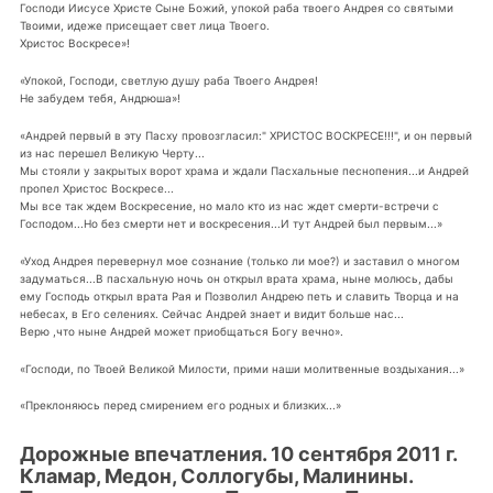
Господи Иисусе Христе Сыне Божий, упокой раба твоего Андрея со святыми
Твоими, идеже присещает свет лица Твоего.
Христос Воскресе»!
«Упокой, Господи, светлую душу раба Твоего Андрея!
Не забудем тебя, Андрюша»!
«Андрей первый в эту Пасху провозгласил:" ХРИСТОС ВОСКРЕСЕ!!!", и он первый
из нас перешел Великую Черту...
Мы стояли у закрытых ворот храма и ждали Пасхальные песнопения...и Андрей
пропел Христос Воскресе...
Мы все так ждем Воскресение, но мало кто из нас ждет смерти-встречи с
Господом...Но без смерти нет и воскресения...И тут Андрей был первым...»
«Уход Андрея перевернул мое сознание (только ли мое?) и заставил о многом
задуматься...В пасхальную ночь он открыл врата храма, ныне молюсь, дабы
ему Господь открыл врата Рая и Позволил Андрею петь и славить Творца и на
небесах, в Его селениях. Сейчас Андрей знает и видит больше нас...
Верю ,что ныне Андрей может приобщаться Богу вечно».
«Господи, по Твоей Великой Милости, прими наши молитвенные воздыхания...»
«Преклоняюсь перед смирением его родных и близких...»
Дорожные впечатления. 10 сентября 2011 г.
Кламар, Медон, Соллогубы, Малинины.