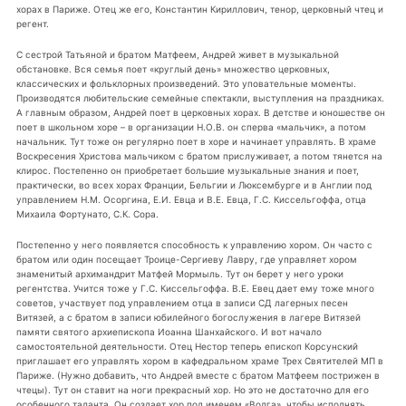
хорах в Париже. Отец же его, Константин Кириллович, тенор, церковный чтец и
регент.
С сестрой Татьяной и братом Матфеем, Андрей живет в музыкальной
обстановке. Вся семья поет «круглый день» множество церковных,
классических и фольклорных произведений. Это уповательные моменты.
Производятся любительские семейные спектакли, выступления на праздниках.
А главным образом, Андрей поет в церковных хорах. В детстве и юношестве он
поет в школьном хоре – в организации Н.О.В. он сперва «мальчик», а потом
начальник. Тут тоже он регулярно поет в хоре и начинает управлять. В храме
Воскресения Христова мальчиком с братом прислуживает, а потом тянется на
клирос. Постепенно он приобретает большие музыкальные знания и поет,
практически, во всех хорах Франции, Бельгии и Люксембурге и в Англии под
управлением Н.М. Осоргина, Е.И. Евца и В.Е. Евца, Г.С. Киссельгоффа, отца
Михаила Фортунато, С.К. Сора.
Постепенно у него появляется способность к управлению хором. Он часто с
братом или один посещает Троице-Сергиеву Лавру, где управляет хором
знаменитый архимандрит Матфей Мормыль. Тут он берет у него уроки
регентства. Учится тоже у Г.С. Киссельгоффа. В.Е. Евец дает ему тоже много
советов, участвует под управлением отца в записи СД лагерных песен
Витязей, а с братом в записи юбилейного богослужения в лагере Витязей
памяти святого архиепископа Иоанна Шанхайского. И вот начало
самостоятельной деятельности. Отец Нестор теперь епископ Корсунский
приглашает его управлять хором в кафедральном храме Трех Святителей МП в
Париже. (Нужно добавить, что Андрей вместе с братом Матфеем пострижен в
чтецы). Тут он ставит на ноги прекрасный хор. Но это не достаточно для его
особенного таланта. Он создает хор под именем «Волга», чтобы исполнять