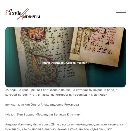
Малинин Андрей Константинович
«А ведь не кровь решает все. Дело в почве, на которой ты вырос, в вере, в
которой ты воспитан, в языке, на котором ты говоришь и мыслишь».
великая княгиня Ольга Александровна Романова
(Из кн.: Йен Воррес «Последняя Великая Княгиня»)
Андрею Малинину было всего 28 лет, когда он неожиданно для всех скончался.
Все знали, что он попал в аварию, лежал в коме, но все надеялись, что