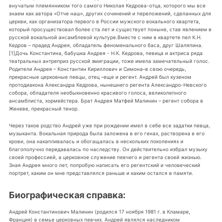
внучатым племянником того самого Николая Кедрова-отца, которого мы все
знаем как автора «Отче наш», других сочинений и переложений, сделанных для
церкви, как организатора первого в России мужского вокального квартета,
который просуществовал более ста лет и существует поныне, став явлением в
русской вокальной ансамблевой культуре.Вместе с ним в квартете пел К.Н.
Кедров – прадед Андрея, обладатель феноменального баса, друг Шаляпина.
[1]Дочь Константина, бабушка Андрея - Н.К. Кедрова, певица и актриса ряда
театральных антреприз русской эмиграции, тоже имела замечательный голос.
Родители Андрея – Константин Кириллович и Симона–в свою очередь,
прекрасные церковные певцы, отец –еще и регент. Андрей был кузеном
протодиакона Александра Кедрова, нынешнего регента Александро-Невского
собора, обладателя необыкновенно красивого голоса, великолепного
ансамблиста, хормейстера. Брат Андрея Матфей Малинин – регент собора в
Женеве, прекрасный тенор.
Через такое родство Андрей уже при рождении имел в себе все задатки певца,
музыканта. Вокальная природа была заложена в его генах, растворена в его
крови, она накапливалась и обогащалась в нескольких поколениях и
благополучно передавалась по наследству. Он действительно избрал музыку
своей профессией, а церковное служение певчего и регента своей жизнью.
Зная Андрея много лет, попробую написать его регентский и человеческий
портрет, каким он мне представлялся раньше и каким остался в памяти.
Биографическая справка:
Андрей Константинович Малинин (родился 17 ноября 1981 г. в Кламаре,
Франция) в семье церковных певчих. Андрей являлся наследником