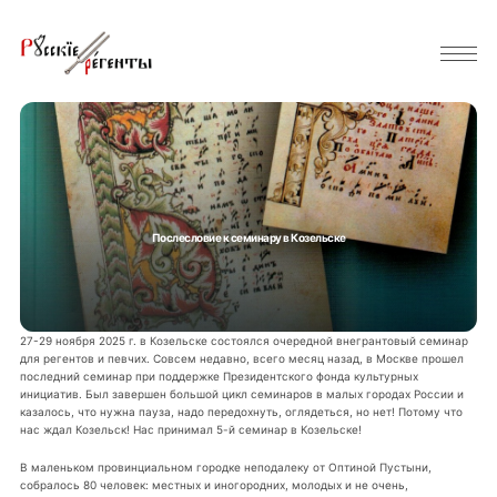
Послесловие к семинару в Козельске
27-29 ноября 2025 г. в Козельске состоялся очередной внегрантовый семинар
для регентов и певчих. Совсем недавно, всего месяц назад, в Москве прошел
последний семинар при поддержке Президентского фонда культурных
инициатив. Был завершен большой цикл семинаров в малых городах России и
казалось, что нужна пауза, надо передохнуть, оглядеться, но нет! Потому что
нас ждал Козельск! Нас принимал 5-й семинар в Козельске!
В маленьком провинциальном городке неподалеку от Оптиной Пустыни,
собралось 80 человек: местных и иногородних, молодых и не очень,