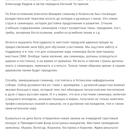
Александр Кедров и автор передачи Евгений Тугаринов.
По благословению епископа Макария семинар в Козельске был посвящен
рождественской тематике вплоть до колядок и духовных стихов. Это новая
струя в семинарах, которая достойна продолжения и развития. Отныне
учебным содержанием семинаров станут конкретные темы: праздники, пост,
требы, вечернее богослужение, внебогослужебное пение и т.д.
Хочется выразить благодарность местной городской администрации за
предоставление зала КДЦ для обучения участников. Мы ощутили заботу и
поддержку и в том, что для освещения хода семинара были приглашены
местные СМИ. Вообще такое явление, как семинары, должны освещаться
широко и постоянно, а не время от времени. Регенты и певчие страны должны
знать о семинарах, приезжать и учиться. Только таким образом кризис в нашем
церковном пении будет преодолен.
Служба, завершающая семинар, состоялась в Успенском кафедральном
соборе. Собор духовенства во главе с архиереем, с духовной радостью внимал
звукам большого хора, который тихо пел обиходные литургические песнопения
в духе старых русских хоров. И я у верен, что все участники семинара, включая
учащуюся молодежь, монашествующих и мирян, получили не только комплекс
профессиональных знаний и навыков, но и духовное наслаждение, поя в таком
замечательном хоре.
Буквально на днях была отправлена новая заявка на очередной грантовый
конкурс в Президентский фонд культурных инициатив. Местами проведения
заявлены: Муром, Вологда, Воронеж, Кострома и Королев. Ждем результат.