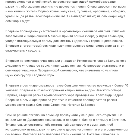
профессионалов и любителей, но всех горящих идеей самообразования,
развития, обогащения знаниями о церковном пении. Снова широкая география
- москвичи и жители Подмосковья, калужане, тульчане, орловчане, сибиряки,
уральцы, да разве, всех перечислишь! О семинарах знают, на семинары едут,
семинары ждут!
Впервые полноценно участвовала в организации семинара епархия. Епископ
Козельский и Людиновский Макарий принял близко к сердцу идею семинара,
увидел потенциальную пользу для местных церковных хоров, и дело пошло.
Впервые внегрантовый семинар имел полноценное финансирование за счет
епархиальных средств.
Впервые на семинаре участвовали учащиеся Регентского класса Калужского
духовного училища со своими преподавателями. Не впервые участвовали в
семинаре учащиеся Перервинской семинарии, что значительно усилило
мужскую группу сводного хора.
Впервые в семинаре оказалось такое большое количество новичков - более 40
человек. Впервые в Козельск приехал клирик Александро-Невского собора
Парижа, старший регент архиерейского хора протодьякон Александр Кедров.
Впервые в семинаре приняла участие в качестве преподавателя регент
московского храма Симеона Столпника Наталья Кабанова.
Самые ранние отклики на семинар прозвучали уже в день его открытия. На
канале Свято-Димитриевской школы в передаче «Вечер в пятницу с Евгением
Тугариновым» состоялся обстоятельный разговор и о семинаре, и об
исторических путях развития русского церковного пения, и о его современном
состоянии. Разговор вели преподаватели семинара: Наталья Кабанова, о.