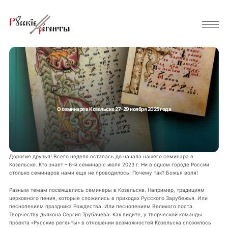
О семинаре в Козельске 27-29 ноября 2025 года
Дорогие друзья! Всего неделя осталась до начала нашего семинара в
Козельске. Кто знает – 6-й семинар с июля 2023 г. Ни в одном городе России
столько семинаров нами еще не проводилось. Почему так? Божья воля!
Разным темам посвящались семинары в Козельске. Например, традициям
церковного пения, которые сложились в приходах Русского Зарубежья. Или
песнопениям праздника Рождества. Или песнопениям Великого поста.
Творчеству дьякона Сергия Трубачева. Как видите, у творческой команды
проекта «Русские регенты» в отношении возможностей Козельска сложилось