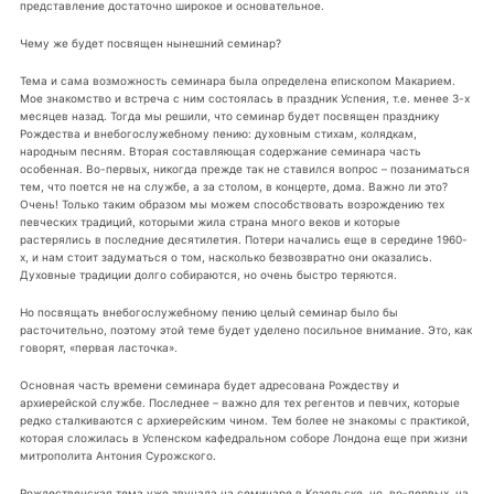
представление достаточно широкое и основательное.
Чему же будет посвящен нынешний семинар?
Тема и сама возможность семинара была определена епископом Макарием.
Мое знакомство и встреча с ним состоялась в праздник Успения, т.е. менее 3-х
месяцев назад. Тогда мы решили, что семинар будет посвящен празднику
Рождества и внебогослужебному пению: духовным стихам, колядкам,
народным песням. Вторая составляющая содержание семинара часть
особенная. Во-первых, никогда прежде так не ставился вопрос – позаниматься
тем, что поется не на службе, а за столом, в концерте, дома. Важно ли это?
Очень! Только таким образом мы можем способствовать возрождению тех
певческих традиций, которыми жила страна много веков и которые
растерялись в последние десятилетия. Потери начались еще в середине 1960-
х, и нам стоит задуматься о том, насколько безвозвратно они оказались.
Духовные традиции долго собираются, но очень быстро теряются.
Но посвящать внебогослужебному пению целый семинар было бы
расточительно, поэтому этой теме будет уделено посильное внимание. Это, как
говорят, «первая ласточка».
Основная часть времени семинара будет адресована Рождеству и
архиерейской службе. Последнее – важно для тех регентов и певчих, которые
редко сталкиваются с архиерейским чином. Тем более не знакомы с практикой,
которая сложилась в Успенском кафедральном соборе Лондона еще при жизни
митрополита Антония Сурожского.
Рождественская тема уже звучала на семинаре в Козельске, но, во-первых, на