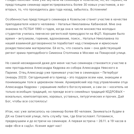
предстоящем семинар зарегистрировалось более 30 новых участников, а во-
вторых, то, что проходилось два года назад, забылось. Вспомним!
Особенностью предстоящего семинара в Козельске станет участие в качестве
преподавателя нового человека – Натальи Николаевны Кабановой. Мне она
знакома по ПСТБИ 1990-х годов, когда она в числе множества молодых
студентов училась певческо-регентской премудрости на ФЦП. Хорошее было
время – энтузиазм, горение, вдохновение, поиск… Наталья Николаевна по
нашей взаимной договоренности поработает над стихирным и ирмосным
рождественским материалом. Ей есть, что сказать вам – она действующий
регент храма преподобного Симеона Столпника в Москве на Поварской улице.
Но самой неожиданной даже для меня частью семинара становится участие в
нем протодьякона Александра Кедрова из собора Александра Невского в
Париже. Отец Александр уже принимал участие в семинарах – Петербург
(январь 2023). Сегодняшний его приезд – это подарок всем нам, знающим и
понимающим толк в церковном пении. Архиерейский хор под управлением отца
Александра Кедрова – украшение любого богослужения, а сам он – носитель не
только всеобщих традиций, но прежде всего семейных традиций КЕДРОВЫХ –
вокальных, композиторских, хоровых, уставных, литургических и прочих. Дай
Бог, чтобы все состоялось!
Итак, нас уже записалось на семинар более 60 человек. Заниматься будем в
ДК на Советской улице, петь службу там, где благословят. Готовимся,
предвкушаем и до встречи на семинаре. А первая встреча – 26.11. в 19 часов в
кафе «Все в садЪ». Ксения ждет нас!