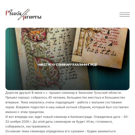
НАВСТРЕЧУ СЕМИНАРУ В КАЛИНИНГРАДЕ
Дорогие друзья! В июне с.г. прошел семинар в Заокском Тульской области.
Прошел хорошо: собралось 45 человек, большинство местных и большинство
впервые. Тема оказалась очень подходящей - работа с малыми составами
хоров. Вовремя подоспел и наш новый нотный сборник, который был составлен
именно с этим прицелом.
И вот впереди нас ждет новый семинар в Калининграде. Определена дата - 20-
22 ноября 2026 г. До этой даты семинаров не будет. Итак, готовимся,
собираемся, настраиваемся.
Основная тема семинара определена его сроками - будем заниматься