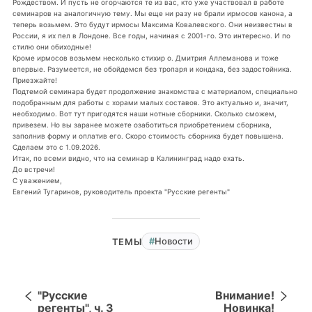
Рождеством. И пусть не огорчаются те из вас, кто уже участвовал в работе
семинаров на аналогичную тему. Мы еще ни разу не брали ирмосов канона, а
теперь возьмем. Это будут ирмосы Максима Ковалевского. Они неизвестны в
России, я их пел в Лондоне. Все годы, начиная с 2001-го. Это интересно. И по
стилю они обиходные!
Кроме ирмосов возьмем несколько стихир о. Дмитрия Аллеманова и тоже
впервые. Разумеется, не обойдемся без тропаря и кондака, без задостойника.
Приезжайте!
Подтемой семинара будет продолжение знакомства с материалом, специально
подобранным для работы с хорами малых составов. Это актуально и, значит,
необходимо. Вот тут пригодятся наши нотные сборники. Сколько сможем,
привезем. Но вы заранее можете озаботиться приобретением сборника,
заполнив форму и оплатив его. Скоро стоимость сборника будет повышена.
Сделаем это с 1.09.2026.
Итак, по всеми видно, что на семинар в Калининград надо ехать.
До встречи!
С уважением,
Евгений Тугаринов, руководитель проекта "Русские регенты"
Новости
ТЕМЫ
"Русские
Внимание!
регенты", ч. 3
Новинка!