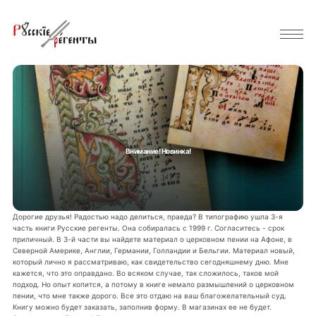
Внимание! Новинка!
Дорогие друзья! Радостью надо делиться, правда? В типографию ушла 3-я
часть книги Русские регенты. Она собиралась с 1999 г. Согласитесь - срок
приличный. В 3-й части вы найдете материал о церковном пении на Афоне, в
Северной Америке, Англии, Германии, Голландии и Бельгии. Материал новый,
который лично я рассматриваю, как свидетельство сегодняшнему дню. Мне
кажется, что это оправдано. Во всяком случае, так сложилось, таков мой
подход. Но опыт копится, а потому в книге немало размышлений о церковном
пении, что мне также дорого. Все это отдаю на ваш благожелательный суд.
Книгу можно будет заказать, заполнив форму. В магазинах ее не будет.