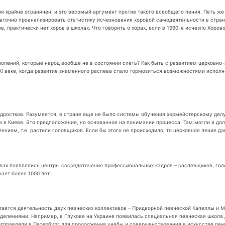
ния крайне ограничен, и это весомый аргумент против такого всеобщего пения. Петь 
остаточно проанализировать статистику исчезновения хоровой самодеятельности в стра
, практически нет хоров в школах. Что говорить о хорах, если в 1990-е исчезло Хоров
снопений, которые народ вообще не в состоянии спеть? Как быть с развитием церковн
I веке, когда развитие знаменного распева стало тормозиться возможностями исполн
одростков. Разумеется, в стране еще не было системы обучения хормейстерскому делу
 в Киеве. Это предположение, но основанное на понимании процесса. Там могли и дол
нием, т.е. растили головщиков. Если бы этого не происходило, то церковное пение д
твах появлялись центры сосредоточения профессиональных кадров – распевщиков, гол
ает более 1000 лет.
ается деятельность двух певческих коллективов – Придворной певческой Капеллы и Мо
ениями. Например, в Глухове на Украине появилась специальная певческая школа д
 отправляли в Петербург для продолжения учебы и совершенствования в искусстве п