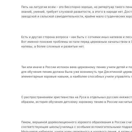
Петь на литургии всем – это бесспорно хорошо, но репертуар такого пе
знаний, умений, требует слуховой развитости, а этого в народе нет. Д
заводской и сельской самодеятельности, крайне мало студенческих хоров
Есть и другая сторона вопроса – как быть с сотнями иных напевов и пе
Вот именно похожие проблемы встали перед церковным начальством в X
напевы, а более сложные и развитые нет.
Так или иначе в России испокон века церковному пению учили детей и п
для обучения пению должна была уже возникнуть при Десятинной церкви
элементарные хоровые навыки, а наиболее способных учили управлять пе
С распространением христианства на Руси в отдельных русских княжес
образом, история обучения детскому хоровому пению в России насчитыв
Пиком, вершиной дореволюционного хорового образования в России счит
соответствующие школы/училища с особыми вспомогательными подраздел
Мальчиков набирали, учили азам церковного и хорового пения, и затем