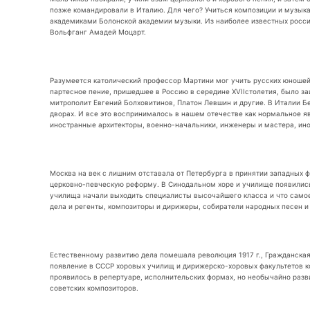
позже командировали в Италию. Для чего? Учиться композиции и музыка
академиками Болонской академии музыки. Из наиболее известных росси
Вольфганг Амадей Моцарт.
Разумеется католический профессор Мартини мог учить русских юношей 
партесное пение, пришедшее в Россию в середине XVIIстолетия, было з
митрополит Евгений Болховитинов, Платон Левшин и другие. В Италии Б
дворах. И все это воспринималось в нашем отечестве как нормальное я
иностранные архитекторы, военно-начальники, инженеры и мастера, инос
Москва на век с лишним отставала от Петербурга в принятии западных ф
церковно-певческую реформу. В Синодальном хоре и училище появились 
училища начали выходить специалисты высочайшего класса и что самое
дела и регенты, композиторы и дирижеры, собиратели народных песен и
Естественному развитию дела помешала революция 1917 г., Гражданская
появление в СССР хоровых училищ и дирижерско-хоровых факультетов ко
проявилось в репертуаре, исполнительских формах, но необычайно разв
советских композиторов.