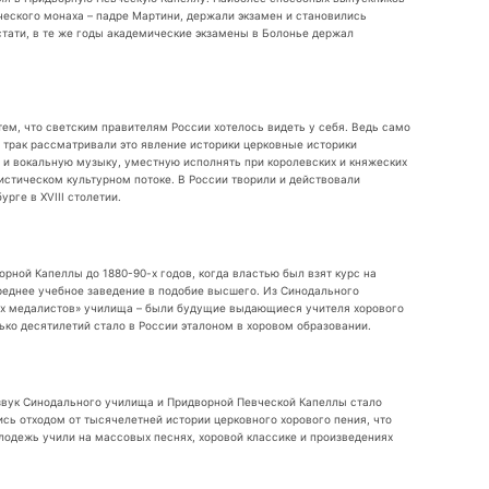
еского монаха – падре Мартини, держали экзамен и становились
тати, в те же годы академические экзамены в Болонье держал
ем, что светским правителям России хотелось видеть у себя. Ведь само
 трак рассматривали это явление историки церковные историки
 и вокальную музыку, уместную исполнять при королевских и княжеских
истическом культурном потоке. В России творили и действовали
рге в XVIII столетии.
рной Капеллы до 1880-90-х годов, когда властью был взят курс на
реднее учебное заведение в подобие высшего. Из Синодального
тых медалистов» училища – были будущие выдающиеся учителя хорового
ко десятилетий стало в России эталоном в хоровом образовании.
тзвук Синодального училища и Придворной Певческой Капеллы стало
сь отходом от тысячелетней истории церковного хорового пения, что
лодежь учили на массовых песнях, хоровой классике и произведениях