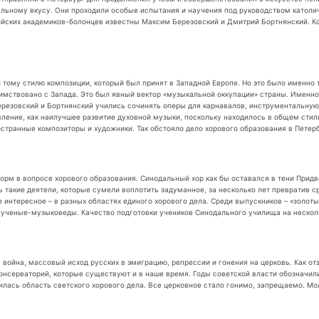
льному вкусу. Они проходили особые испытания и научения под руководством католич
йских академиков-болонцев известны Максим Березовский и Дмитрий Бортнянский. Кс
тому стилю композиции, который был принят в Западной Европе. Но это было именно т
аимствовано с Запада. Это был явный вектор «музыкальной оккупации» страны. Именно
ерезовский и Бортнянский учились сочинять оперы для карнавалов, инструментальную
вление, как наилучшее развитие духовной музыки, поскольку находилось в общем стил
транные композиторы и художники. Так обстояло дело хорового образования в Петербу
орм в вопросе хорового образования. Синодальный хор как бы оставался в тени Придво
такие деятели, которые сумели воплотить задуманное, за несколько лет превратив с
 интересное – в разных областях единого хорового дела. Среди выпускников – «золо
 ученые-музыковеды. Качество подготовки учеников Синодального училища на несколь
 война, массовый исход русских в эмиграцию, репрессии и гонения на церковь. Как о
нсерваторий, которые существуют и в наше время. Годы советской власти обозначили
илась область светского хорового дела. Все церковное стало гонимо, запрещаемо. Мо