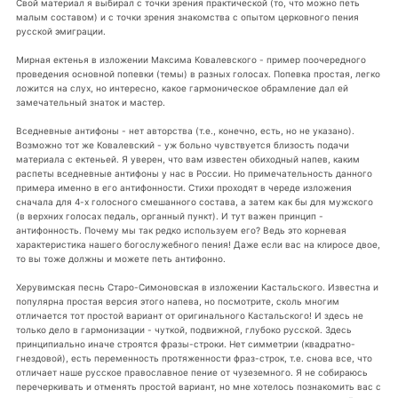
Свой материал я выбирал с точки зрения практической (то, что можно петь
малым составом) и с точки зрения знакомства с опытом церковного пения
русской эмиграции.
Мирная ектенья в изложении Максима Ковалевского - пример поочередного
проведения основной попевки (темы) в разных голосах. Попевка простая, легко
ложится на слух, но интересно, какое гармоническое обрамление дал ей
замечательный знаток и мастер.
Вседневные антифоны - нет авторства (т.е., конечно, есть, но не указано).
Возможно тот же Ковалевский - уж больно чувствуется близость подачи
материала с ектеньей. Я уверен, что вам известен обиходный напев, каким
распеты вседневные антифоны у нас в России. Но примечательность данного
примера именно в его антифонности. Стихи проходят в череде изложения
сначала для 4-х голосного смешанного состава, а затем как бы для мужского
(в верхних голосах педаль, органный пункт). И тут важен принцип -
антифонность. Почему мы так редко используем его? Ведь это корневая
характеристика нашего богослужебного пения! Даже если вас на клиросе двое,
то вы тоже должны и можете петь антифонно.
Херувимская песнь Старо-Симоновская в изложении Кастальского. Известна и
популярна простая версия этого напева, но посмотрите, сколь многим
отличается тот простой вариант от оригинального Кастальского! И здесь не
только дело в гармонизации - чуткой, подвижной, глубоко русской. Здесь
принципиально иначе строятся фразы-строки. Нет симметрии (квадратно-
гнездовой), есть переменность протяженности фраз-строк, т.е. снова все, что
отличает наше русское православное пение от чузеземного. Я не собираюсь
перечеркивать и отменять простой вариант, но мне хотелось познакомить вас с