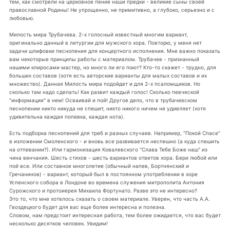
тем, как смотрели на церковное пение наши предки - великие сыны своей
православной Родины! Не упрощенно, не примитивно, а глубоко, серьезно и с
любовью.
Милость мира Трубачева. 2-х голосный известный многим вариант,
оригинально данный в литургии для мужского хора. Повторю, у меня нет
задачи шлифовки песнопения для концертного исполнения. Мне важно показать
вам некоторые принципы работы с материалом. Трубачев - признанный
нашими клиросами мастер, но много ли его поют? Кто-то скажет - трудно, для
больших составов (хотя есть авторские варианты для малых составов и их
множество). Данная Милость мира подойдет и для 2-х псаломщиков. Но
сколько там надо сделать! Как развит каждый голос! Сколько певческой
"информации" в нем! Осваивай и пой! Другое дело, что в трубачевском
песнопении никто никуда не спешит, никто никого ничем не удивляет (хотя
удивительна каждая попевка, каждая нота).
Есть подборка песнопений для треб и разных случаев. Например, "Покой Спасе"
в изложении Смоленского - и вновь все развивается неспешно (а куда спешить
на отпевании?). Или гармонизация Ковалевского "Слава Тебе Боже наш" из
чина венчания. Шесть стихов - шесть вариантов ответов хора. Бери любой или
пой все. Или составное многолетие (обычный напев, Бортнянский и
Гречанинов) - вариант, который был в постоянном употреблении в хоре
Успенского собора в Лондоне во времена служения митрополита Антония
Сурожского и протоиерея Михаила Фортунато. Разве это не интересно?
Это то, что мне хотелось сказать о своем материале. Уверен, что часть А.А.
Гвоздецкого будет для вас еще более интересна и полезна.
Словом, нам предстоит интересная работа, тем более ожидается, что вас будет
несколько десятков человек. Увидим!