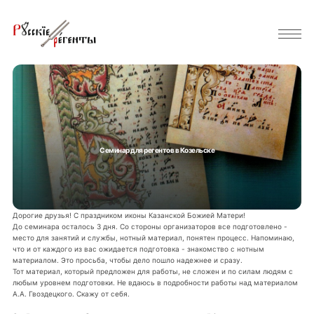
Семинар для регентов в Козельске
Дорогие друзья! С праздником иконы Казанской Божией Матери!
До семинара осталось 3 дня. Со стороны организаторов все подготовлено -
место для занятий и службы, нотный материал, понятен процесс. Напоминаю,
что и от каждого из вас ожидается подготовка - знакомство с нотным
материалом. Это просьба, чтобы дело пошло надежнее и сразу.
Тот материал, который предложен для работы, не сложен и по силам людям с
любым уровнем подготовки. Не вдаюсь в подробности работы над материалом
А.А. Гвоздецкого. Скажу от себя.