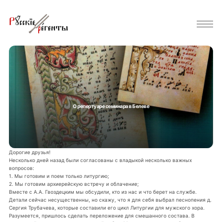
О репертуаре семинара в Белеве
Дорогие друзья!
Несколько дней назад были согласованы с владыкой несколько важных
вопросов:
1. Мы готовим и поем только литургию;
2. Мы готовим архиерейскую встречу и облачение;
Вместе с А.А. Гвоздецким мы обсудили, кто из нас и что берет на службе.
Детали сейчас несущественны, но скажу, что я для себя выбрал песнопения д.
Сергия Трубачева, которые составили его цикл Литургии для мужского хора.
Разумеется, пришлось сделать переложение для смешанного состава. В