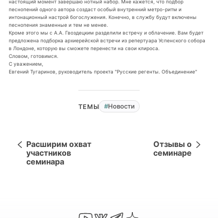
настоящий момент завершаю нотный набор. Мне кажется, что подбор
песнопений одного автора создаст особый внутренний метро-ритм и
интонационный настрой богослужения. Конечно, в службу будут включены
песнопения знаменные и тем не менее.
Кроме этого мы с А.А. Гвоздецким разделили встречу и облачение. Вам будет
предложена подборка архиерейской встречи из репертуара Успенского собора
в Лондоне, которую вы сможете перенести на свои клироса.
Словом, готовимся.
С уважением,
Евгений Тугаринов, руководитель проекта "Русские регенты. Объединение"
Новости
ТЕМЫ
Расширим охват
Отзывы о
участников
семинаре
семинара