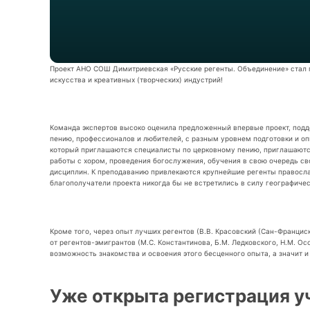
Проект АНО СОШ Димитриевская «Русские регенты. Объединение» стал п
искусства и креативных (творческих) индустрий!
Команда экспертов высоко оценила предложенный впервые проект, подд
пению, профессионалов и любителей, с разным уровнем подготовки и оп
который приглашаются специалисты по церковному пению, приглашаются
работы с хором, проведения богослужения, обучения в свою очередь св
дисциплин. К преподаванию привлекаются крупнейшие регенты православ
благополучатели проекта никогда бы не встретились в силу географичес
Кроме того, через опыт лучших регентов (В.В. Красовский (Сан-Францис
от регентов-эмигрантов (М.С. Константинова, Б.М. Ледковского, Н.М. Ос
возможность знакомства и освоения этого бесценного опыта, а значит и 
Уже открыта регистрация у