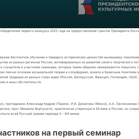
обедителем первого конкурса 2022 года на предоставление грантов Президента Росси
ержав бесплатное обучение и передачу исторических ценностей нынешнему поколению
ытом из разных регионов России, мотивированных на развитие своего творческого пот
 слушатели и участники семинара, которые таким образом намереваются повысить с
оих певчих основам музыкальной теории и сольфеджио, вокала и базисным понятиям в 
ной традиции из разных стран мира (Россия, Белоруссия, Франция, Голландия, США),
ких и иных обстоятельств.
ко), протодиакон Александр Кедров (Париж), И.В. Денисова (Минск), А.А. Овсянникова 
оргина, прот. Михаила Фортунато), практически утерянную в ХХ веке в России, но сох
опыта всей Русской Церкви периода Х – XIX веков.
частников на первый семинар