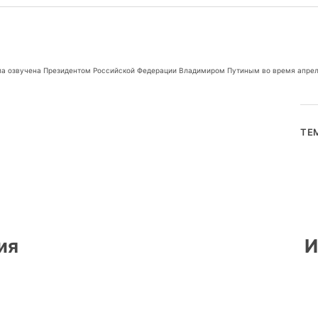
ла озвучена Президентом Российской Федерации Владимиром Путиным во время апрел
ТЕ
ия
И