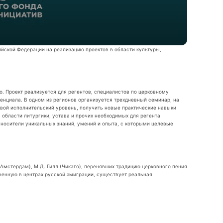
йской Федерации на реализацию проектов в области культуры,
. Проект реализуется для регентов, специалистов по церковному
енциала. В одном из регионов организуется трехдневный семинар, на
вой исполнительский уровень, получить новые практические навыки
области литургики, устава и прочих необходимых для регента
 носители уникальных знаний, умений и опыта, с которыми целевые
(Амстердам), М.Д. Гилл (Чикаго), перенявших традицию церковного пения
раненную в центрах русской эмиграции, существует реальная