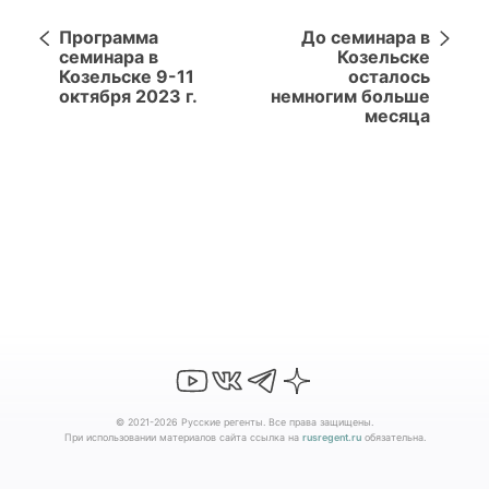
Программа
До семинара в
семинара в
Козельске
Козельске 9-11
осталось
октября 2023 г.
немногим больше
месяца
© 2021-2026 Русские регенты. Все права защищены.
При использовании материалов сайта ссылка на
rusregent.ru
обязательна.