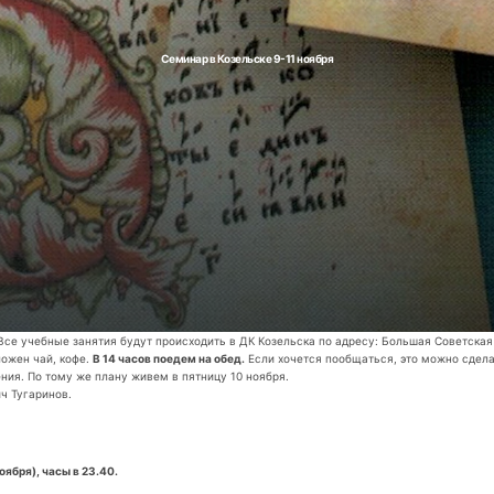
Семинар в Козельске 9-11 ноября
Все учебные занятия будут происходить в ДК Козельска по адресу: Большая Советская
ложен чай, кофе.
В 14 часов поедем на обед.
Если хочется пообщаться, это можно сделат
ия. По тому же плану живем в пятницу 10 ноября.
ч Тугаринов.
бря), часы в 23.40.