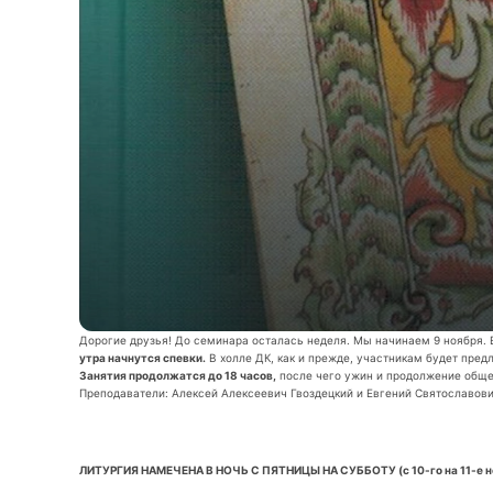
Дорогие друзья! До семинара осталась неделя. Мы начинаем 9 ноября. 
утра начнутся спевки.
В холле ДК, как и прежде, участникам будет пред
Занятия продолжатся до 18 часов,
после чего ужин и продолжение общен
Преподаватели: Алексей Алексеевич Гвоздецкий и Евгений Святославови
ЛИТУРГИЯ НАМЕЧЕНА В НОЧЬ С ПЯТНИЦЫ НА СУББОТУ (с 10-го на 11-е ноя