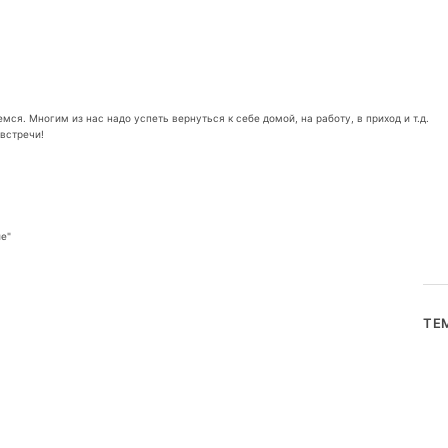
ся. Многим из нас надо успеть вернуться к себе домой, на работу, в приход и т.д.
встречи!
е"
ТЕ