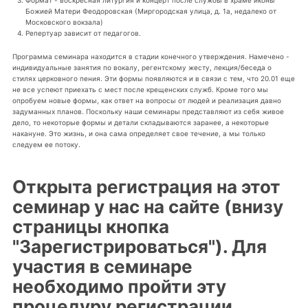
Формат - воскресная литургия и концерт после службы в храме иконы
Божией Матери Феодоровская (Миргородская улица, д. 1а, недалеко от
Московского вокзала)
Репертуар зависит от педагогов.
Программа семинара находится в стадии конечного утверждения. Намечено -
индивидуальные занятия по вокалу, регентскому жесту, лекция/беседа о
стилях церковного пения. Эти формы появляются и в связи с тем, что 20.01 еще
не все успеют приехать с мест после крещенских служб. Кроме того мы
опробуем новые формы, как ответ на вопросы от людей и реализация давно
задуманных планов. Поскольку наши семинары представляют из себя живое
дело, то некоторые формы и детали складываются заранее, а некоторые
накануне. Это жизнь, и она сама определяет свое течение, а мы только
следуем ее потоку.
Открыта регистрация на этот
семинар у нас на сайте (внизу
страницы кнопка
"Зарегистрироваться"). Для
участия в семинаре
необходимо пройти эту
процедуру регистрации.