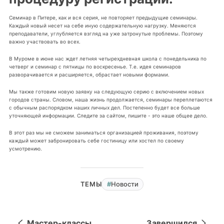
Семинар в Питере, как и вся серия, не повторяет предыдущие семинары.
Каждый новый несет на себе иную содержательную нагрузку. Меняются
преподаватели, углубляется взгляд на уже затронутые проблемы. Поэтому
важно участвовать во всех.
В Муроме в июне нас ждет летняя четырехдневная школа с понедельника по
четверг и семинар с пятницы по воскресенье. Т.е. идея семинаров
разворачивается и расширяется, обрастает новыми формами.
Мы также готовим новую заявку на следующую серию с включением новых
городов страны. Словом, наша жизнь продолжается, семинары переплетаются
с обычным распорядком наших личных дел. Постепенно будет все больше
уточняющей информации. Следите за сайтом, пишите - это наше общее дело.
В этот раз мы не сможем заниматься организацией проживания, поэтому
каждый может забронировать себе гостиницу или хостел по своему
усмотрению.
Новости
ТЕМЫ
Мастер-классы
Завершился