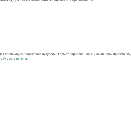
етская, дом 66) и в помещении Успенского собора Козельска.
дет происходить подготовка литургии. Формат опробован на 4-х семинарах проекта "Ру
те Русские регенты
.