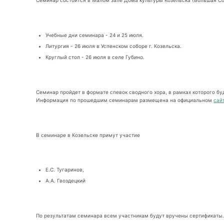
Семинар состоится в Малом зале Дома культуры Козельска (Большая Сов
Учебные дни семинара - 24 и 25 июля.
Литургия - 26 июля в Успенском соборе г. Козельска.
Круглый стол - 26 июля в селе Губино.
Семинар пройдет в формате спевок сводного хора, в рамках которого бу
Информация по прошедшим семинарам размещена на официальном
сай
В семинаре в Козельске примут участие
Е.С. Тугаринов,
А.А. Гвоздецкий
По результатам семинара всем участникам будут вручены сертификаты.