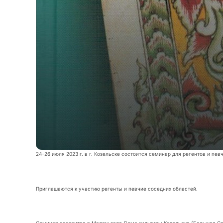
24-26 июля 2023 г. в г. Козельске состоится семинар для регентов и пев
Приглашаются к участию регенты и певчие соседних областей.