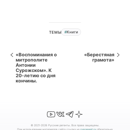
Книги
ТЕМЫ
«Воспоминания о
«Берестяная
митрополите
грамота»
Антонии
Сурожском». К
20-летию со дня
кончины.
© 2021-2026 Русские регенты. Все права защищены.
При использовании материалов сайта ссылка на
rusregent.ru
обязательна.