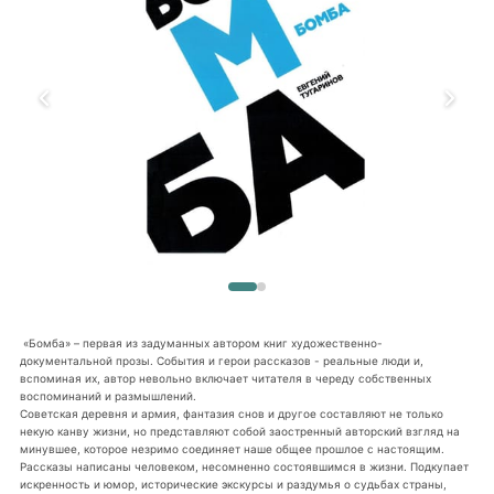
«Бомба» – первая из задуманных автором книг художественно-
документальной прозы. События и герои рассказов - реальные люди и,
вспоминая их, автор невольно включает читателя в череду собственных
воспоминаний и размышлений.
Советская деревня и армия, фантазия снов и другое составляют не только
некую канву жизни, но представляют собой заостренный авторский взгляд на
минувшее, которое незримо соединяет наше общее прошлое с настоящим.
Рассказы написаны человеком, несомненно состоявшимся в жизни. Подкупает
искренность и юмор, исторические экскурсы и раздумья о судьбах страны,